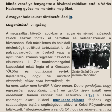
kiirtás veszélye fenyegette a fővárosi zsidókat, ettől a Vörös
Hadsereg győzelme mentette meg őket.
A magyar holokauszt történetét lásd
itt
.
Megszállástól kiugrásig
A megszállást követő napokban a magyar és német hatóságok
zsidók százait fogták el célzottan és véletlenszerűen a
fővárosban. Sok náciellenes és
baloldali
értelmiségit, politikust tartóztattak le, de
pályaudvarokról, járművekről vagy a
nyílt utcáról számos "egyszerű" zsidót is
elhurcoltak. L. Z-t munkásmozgalmi
kapcsolatai miatt fogta el a Gestapo:
"
Ököllel és gumibottal vertek.
Zsidó újságírók egy
internálótáborban
Kijelentették, hogy ha mindent
elmondok, akkor csak internálnak, de
ha nem, akkor nem kerülök ki élve onnan. De ne gondoljam, hogy
egyszerűen agyonlőnek, mert mi zsidók ilyen halált nem
érdemlünk, hanem vannak más eszközeik is
."
[2]
K. D-né
csomagot akart küldeni
munkaszolgálatos
férjének egy
szabadságos bajtárs segítségével, akivel a Keleti Pályaudvaron
találkozott. "
Megkérdeztem a rendőrtől, hogy be lehet-e menni az