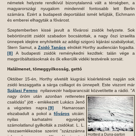
németek helyzete rendkívül bizonytalanná vált a térségben, a
magyarországi nyugalom mindennél fontosabb lett Berlin
számára. Ezért a budapesti deportálást ismét lefújták, Eichmann
és emberei elhagyták a fővárost.
Szeptemberben kissé javult a fővárosi zsidók helyzete. Sok
bebörtönzött zsidót szabadon bocsátottak, a nagy őszi izraelita
ünnepek idejére enyhítették az addigi szigorú kijárási szabályokat,
Stern Samut, a
Zsidó Tanács
elnökét Horthy audiencián fogadta.
[8]
A budapesti zsidók reménykedni kezdtek: talán vége a
megpróbáltatásoknak és ők elkerülik vidéki testvéreik sorsát.
Halálmenet, tömeggyilkosság, gettó
Október 15-én, Horthy elvetélt kiugrási kísérletének napján sok
zsidó leszaggatta a sárga csillagot és ünnepelt. Este viszont már
Szálasi Ferenc
nyilasvezér hadparancsát
közvetítette a rádió. "
A
nagy öröm után azonban rettenetes
csalódás
" jött - emlékezett Lukács Jenő
a végzetes napra.
[9]
Hamarosan
elszabadult a pokol a
főváros
utcáin:
nyilas karhatalmi egységek
számolatlanul gyilkolták a zsidókat. L. L.
visszaemlékezése szerint "
százszámra
Holttest a Duna-parton