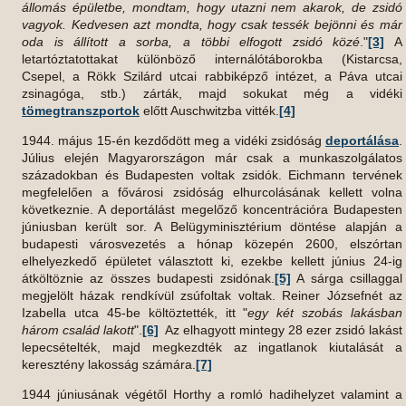
állomás épületbe, mondtam, hogy utazni nem akarok, de zsidó
vagyok. Kedvesen azt mondta, hogy csak tessék bejönni és már
oda is állított a sorba, a többi elfogott zsidó közé
."
[3]
A
letartóztatottakat különböző internálótáborokba (Kistarcsa,
Csepel, a Rökk Szilárd utcai rabbiképző intézet, a Páva utcai
zsinagóga, stb.) zárták, majd sokukat még a vidéki
tömegtranszportok
előtt Auschwitzba vitték.
[4]
1944. május 15-én kezdődött meg a vidéki zsidóság
deportálása
.
Július elején Magyarországon már csak a munkaszolgálatos
századokban és Budapesten voltak zsidók. Eichmann tervének
megfelelően a fővárosi zsidóság elhurcolásának kellett volna
következnie. A deportálást megelőző koncentrációra Budapesten
júniusban került sor. A Belügyminisztérium döntése alapján a
budapesti városvezetés a hónap közepén 2600, elszórtan
elhelyezkedő épületet választott ki, ezekbe kellett június 24-ig
átköltöznie az összes budapesti zsidónak.
[5]
A sárga csillaggal
megjelölt házak rendkívül zsúfoltak voltak. Reiner Józsefnét az
Izabella utca 45-be költöztették, itt "
egy két szobás lakásban
három család lakott
".
[6]
Az elhagyott mintegy 28 ezer zsidó lakást
lepecsételték, majd megkezdték az ingatlanok kiutalását a
keresztény lakosság számára.
[7]
1944 júniusának végétől Horthy a romló hadihelyzet valamint a