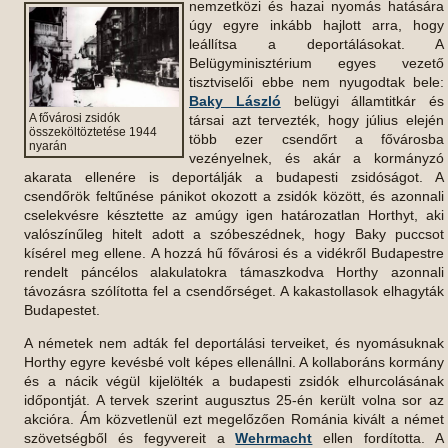
nemzetközi
és hazai nyomás hatására
úgy egyre inkább hajlott arra, hogy
leállítsa a deportálásokat. A
Belügyminisztérium egyes vezető
tisztviselői ebbe nem nyugodtak bele:
Baky László
belügyi államtitkár és
A fővárosi zsidók
társai azt tervezték, hogy július elején
összeköltöztetése 1944
több ezer csendőrt a fővárosba
nyarán
vezényelnek, és akár a kormányzó
akarata ellenére is deportálják a budapesti zsidóságot. A
csendőrök feltűnése pánikot okozott a zsidók között, és azonnali
cselekvésre késztette az amúgy igen határozatlan Horthyt, aki
valószínűleg hitelt adott a szóbeszédnek, hogy Baky puccsot
kísérel meg ellene. A hozzá hű fővárosi és a vidékről Budapestre
rendelt páncélos alakulatokra támaszkodva Horthy azonnali
távozásra szólította fel a csendőrséget. A kakastollasok elhagyták
Budapestet.
A németek nem adták fel deportálási terveiket, és nyomásuknak
Horthy egyre kevésbé volt képes ellenállni. A kollaboráns kormány
és a nácik végül kijelölték a budapesti zsidók elhurcolásának
időpontját. A tervek szerint augusztus 25-én került volna sor az
akcióra. Ám közvetlenül ezt megelőzően Románia kivált a német
szövetségből és fegyvereit a
Wehrmacht
ellen fordította. A