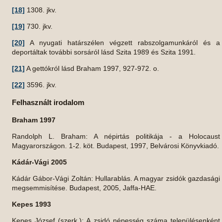
[18]
1308. jkv.
[19]
730. jkv.
[20]
A nyugati határszélen végzett rabszolgamunkáról és a
deportáltak további sorsáról lásd Szita 1989 és Szita 1991.
[21]
A gettókról lásd Braham 1997, 927-972. o.
[22]
3596. jkv.
Felhasznált irodalom
Braham 1997
Randolph L. Braham: A népirtás politikája - a Holocaust
Magyarországon. 1-2. köt. Budapest, 1997, Belvárosi Könyvkiadó.
Kádár-Vági 2005
Kádár Gábor-Vági Zoltán: Hullarablás. A magyar zsidók gazdasági
megsemmisítése. Budapest, 2005, Jaffa-HAE.
Kepes 1993
Kepes József (szerk.): A zsidó népesség száma településenként