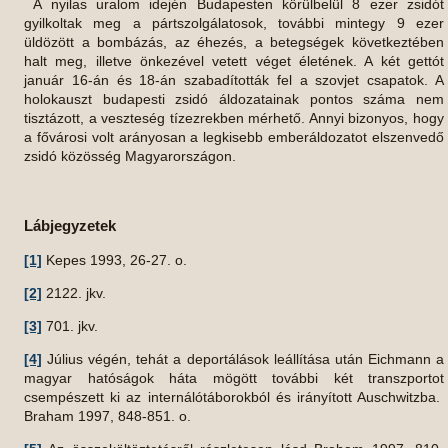
A nyilas uralom idején Budapesten körülbelül 8 ezer zsidót
gyilkoltak meg a pártszolgálatosok, további mintegy 9 ezer
üldözött a bombázás, az éhezés, a betegségek következtében
halt meg, illetve önkezével vetett véget életének. A két gettót
január 16-án és 18-án szabadították fel a szovjet csapatok. A
holokauszt budapesti zsidó áldozatainak pontos száma nem
tisztázott, a veszteség tízezrekben mérhető. Annyi bizonyos, hogy
a fővárosi volt arányosan a legkisebb emberáldozatot elszenvedő
zsidó közösség Magyarországon.
Lábjegyzetek
[1]
Kepes 1993, 26-27. o.
[2]
2122. jkv.
[3]
701. jkv.
[4]
Július végén, tehát a deportálások leállítása után Eichmann a
magyar hatóságok háta mögött további két transzportot
csempészett ki az internálótáborokból és irányított Auschwitzba.
Braham 1997, 848-851. o.