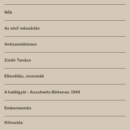
Nők
Az első mészárlás
Antiszemitizmus
Zsidó Tanács
Ellenállás, cionisták
A halálgyár - Auschwitz-Birkenau 1944
Embermentés
Kifosztás