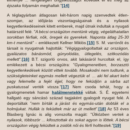
élménye ... rengetegen öngyilkosságot követtek el és még az
éjszaka folyamán meghaltak
."
[14]
A téglagyárban átlagosan két-három napig szenvedtek étlen-
szomjan, az időjárás viszontagságainak és a nyilasok
kegyetlenkedéseinek kitett emberek, majd útnak indultak a nyugati
határszél felé. "
A bécsi országúton mentünk végig, végeláthatatlan
sorokban férfiak, nők, öregek és gyerekek. Naponta átlag 25-30
km-t mentünk
" - emlékezett Kellner Miklós.
[15]
S. M. varrónőt és
társait is nyugatnak hajtották: "
Végiggyalogoltattak az országon,
gyalázatos bánásmód, gúnyolódás, ütlegelés, szitkozódás
mellett
".
[16]
B.T. szigorló orvos, akit lakásáról hurcoltak el, így
emlékezett a bécsi országútra: "
Gyalogmenetben, borzasztó
kegyetlenkedések között vittek tovább. Mosakodni nem tudtunk, a
szükségleteinket egymás mellett végeztük el ... aki fel akart kelni
vagy felemelte a fejét éjjel, hogy ne feküdjön a sárba azt
puskatussal verték vissza
."
[17]
Nem csoda tehát, hogy a
gyalogmenetek hamar
halálmenetekké
váltak. S. É. egyetemi
hallgató egy sáncásó század tagjaként gyalogolt nyugat felé. A
deportáltak "
nem bírták a járást és egymás-után dobták el a
holmijukat. Hullák is feküdtek már az út mellett
".
[18]
Az 53 éves
Blasberg Ignác is alig vonszolta magát: "
Útközben vertek a
nyilasok, többször ... kifosztottak és sokat agyon is lőttek. A bécsi
országúton végig feküdtek a zsidók női és férfi holttestek
."
[19]