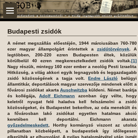
Budapesti zsidók
A német megszállás előestéjén, 1944 márciusában 760-780
ezer magyar állampolgárt érintettek a
zsidótörvények
. A
legtöbben, 200-220 ezren Budapesten éltek, közülük
körülbelül 40 ezren megkeresztelkedett zsidók voltak.
[1]
Nagy részük, mintegy 160 ezer ember a neológ Pesti Izraelita
Hitközség, a világ akkori egyik legnagyobb és leggazdagabb
zsidó közösségének a tagja volt.
Endre László
belügyi
államtitkár, deportálások magyar szervezője mindenek előtt a
fővárosi zsidókat akarta
Auschwitzba
küldeni. Német barátja
és kollégája,
Adolf Eichmann
azonban úgy vélte, hogy
keletről nyugat felé haladva kell felszámolni a zsidó
közösségeket, és Budapestet bekerítve, az oda menekült és
a fővárosban lakó zsidókat egyetlen hatalmas akció
keretében kell deportálni. Eichmann akarata
győzedelmeskedett
, Horthy kormányzó viszont az utolsó
pillanatban közbelépett, a budapestiek így időlegesen
elkerülték az elhurcolást. A nyilas hatalomátvétel után ismét