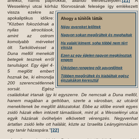
anélkül, hamis papírokkal, állandó életveszélyben.
[21]
A
Wesselényi utcai kórház főorvosának felesége így emlékezett
vissza ezekre az
apokaliptikus időkre:
Ahogy a túlélők látták
"
Közben fokozódnak a
Négy gyereket lelőttek
nyilas atrocitások,
Nagyon sokan megőrültek és meghaltak
amint az ostrom
komolyabb mérveket
Ha valaki kiment, soha többé nem tért
ölt. Tarkólövéssel a
vissza
Duna mellől menekült
Ezen az egy éjjelen nagyon megkínoztak
betegek tesznek erről
engem
tanulságot. Egy éjjel 4-
Útközben rengeteg nőt agyonlőttek
5 meglőtt embert
Többen megőrültek és kiabáltak egész
hoznak be, ki elmondja
éjszakákon keresztül
200 szerencsétlennek
sorsát. Egész
családokat irtanak így ki egyszerre. De nemcsak a Duna mellől,
hanem magában a gettóban, szerte a városban, az utcáról
menekítenek be meglőtt áldozatokat. Ebbe az időbe esnek egyes
zsidó házak ellen intézett támadások, mint pl. a Wesselényi utca
egyik házának óvóhelyén elkövetett vérengzés. Negyvenhat
ártatlan zsidó lelte ott halálát, közte az Izraelita Leánygimnázium
egy tanár házaspára
."
[22]