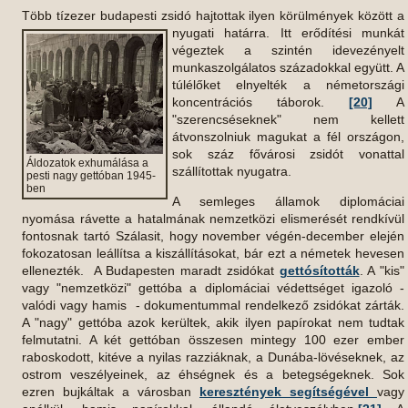
Több tízezer budapesti zsidó hajtottak ilyen körülmények között a
nyugati határra. Itt erődítési munkát
végeztek a szintén idevezényelt
munkaszolgálatos századokkal együtt. A
túlélőket elnyelték a németországi
koncentrációs táborok.
[20]
A
"szerencséseknek" nem kellett
átvonszolniuk magukat a fél országon,
sok száz fővárosi zsidót vonattal
Áldozatok exhumálása a
szállítottak nyugatra.
pesti nagy gettóban 1945-
ben
A semleges államok diplomáciai
nyomása rávette a hatalmának nemzetközi elismerését rendkívül
fontosnak tartó Szálasit, hogy november végén-december elején
fokozatosan leállítsa a kiszállításokat, bár ezt a németek hevesen
ellenezték. A Budapesten maradt zsidókat
gettósították
. A "kis"
vagy "nemzetközi" gettóba a diplomáciai védettséget igazoló -
valódi vagy hamis - dokumentummal rendelkező zsidókat zárták.
A "nagy" gettóba azok kerültek, akik ilyen papírokat nem tudtak
felmutatni. A két gettóban összesen mintegy 100 ezer ember
raboskodott, kitéve a nyilas razziáknak, a Dunába-lövéseknek, az
ostrom veszélyeinek, az éhségnek és a betegségeknek. Sok
ezren bujkáltak a városban
keresztények segítségével
vagy