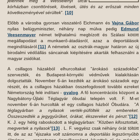
jelennek meg a Wesselényi utcai
kórházban csonttörések, lövések, ütés és az erőszak minden
következményével sérültek
".
[10]
Előbb a városba gyorsan visszatérő Eichmann és
Vajna Gábor
nyilas belügyminiszter, néhány nap múlva pedig
Edmund
Veesenmayer
német teljhatalmú megbízott és Szálasi kötött
megállapodást a munkaerő-átadásról, azaz a deportálások
megindításáról.
[11]
A németek az osztrák-magyar határon az új
birodalmi védőállás sáncainak kiépítésére akarták felhasználni a
magyar zsidókat.
A csillagos házakból elhurcoltakat "árokásó századokba"
szervezték, és Budapest-környéki védművek kialakításán
dolgoztatták. November 6-án kezdték az árokásó századok egy
részét, és a csillagos házakban összefogdosott további ezreket
Németország felé indítani -
gyalog
. A fő koncentrációs központ a
Nagybátony-Újlaki Téglagyár óbudai telepén volt. F. M-et
november 6-án hurcolták el egy csillagos házból Óbudára. "
A
téglagyárban a nyilasok verték-püfölték az embereket.
Összeszedték a jegygyűrűket, órákat, ékszereket és pénzt
."
[12]
K. J. egy hétig raboskodott a téglagyárban: "
Közben kifosztottak,
megvertek a nyilasok
"
[13]
. L. F. vegyész csak néhány órát töltött
itt, de az az "
éjszaka volt számomra a deportálás legszörnyűbb