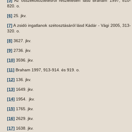
[5]
Az összeköltöztetésről részletesen lásd Braham 1997, 810-
820. o.
[6]
25. jkv.
[7]
A zsidó ingatlanok szétosztásáról lásd Kádár - Vági 2005, 313-
320. o.
[8]
3627. jkv.
[9]
2736. jkv.
[10]
3596. jkv.
[11]
Braham 1997, 913-914. és 919. o.
[12]
136. jkv.
[13]
1649. jkv.
[14]
1954. jkv.
[15]
1765. jkv.
[16]
2629. jkv.
[17]
1638. jkv.