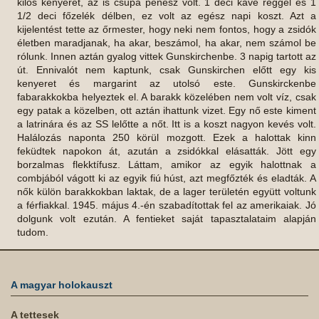
kilós kenyeret, az is csupa penész volt. 1 deci kávé reggel és 1
1/2 deci főzelék délben, ez volt az egész napi koszt. Azt a
kijelentést tette az őrmester, hogy neki nem fontos, hogy a zsidók
életben maradjanak, ha akar, beszámol, ha akar, nem számol be
rólunk. Innen aztán gyalog vittek Gunskirchenbe. 3 napig tartott az
út. Ennivalót nem kaptunk, csak Gunskirchen előtt egy kis
kenyeret és margarint az utolsó este. Gunskirckenbe
fabarakkokba helyeztek el. A barakk közelében nem volt víz, csak
egy patak a közelben, ott aztán ihattunk vizet. Egy nő este kiment
a latrinára és az SS lelőtte a nőt. Itt is a koszt nagyon kevés volt.
Halálozás naponta 250 körül mozgott. Ezek a halottak kinn
feküdtek napokon át, azután a zsidókkal elásatták. Jött egy
borzalmas flekktífusz. Láttam, amikor az egyik halottnak a
combjából vágott ki az egyik fiú húst, azt megfőzték és eladták. A
nők külön barakkokban laktak, de a lager területén együtt voltunk
a férfiakkal. 1945. május 4.-én szabadítottak fel az amerikaiak. Jó
dolgunk volt ezután. A fentieket saját tapasztalataim alapján
tudom.
A magyar holokauszt
A tettesek