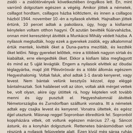
zsidó - a zsidótörvények következtében öngyilkos lett. Én, mint
varrónő dolgoztam egészen a végéig. Amikor jöttek a németek,
csillagot hordtam, csillagos házba költöztem, és innen a csillagos
házból 1944. november 10.-én a nyilasok elvittek. Hajnalban jöttek
értünk, 10 percet adtak a pakolásra, úgy, hogy a kisfiamat
kénytelen voltam otthon hagyni. Őt azután bevitték fiúárvaházba,
onnan mint keresztényt átvitték a Munkácsi Mihály védett házba. A
nyilasok megtudták, hogy ezek a gyerekek zsidók, egy alkalommal
értük mentek, kivitték őket a Duna-partra mezítláb, és kezdték
őket lelőni. Négy gyereket lelőttek, mire a többiek nagyon sírtak és
kiabáltak, erre elengedték őket. Ekkor a kisfiam lába megfagyott
és mind az 5 ujját levágták. Engem a nyilasok elvittek az óbudai
téglagyárba, majd jött Pilisvörösvár és a többi állomás egészem
Hegyeshalomig. Voltak faluk, ahol adtak 1-1 darab kenyeret, vagy
levest. Nem bántak velünk kesztyűs kézzel, épp eléggé
bántalmaztak. Sok haláleset volt az úton, voltak akik mérget vettek
be, volt olyan, akire úgy ütöttek rá, hogy képtelen volt tovább
menni és úgy pusztult el. Hegyeshalomnál átvittek
Németországba és Zurndorfban szálltunk vonatra. Itt a németek
adtak egy csajka levest és kenyeret. Vonatra ültettek, és egész
éjjel utaztunk. Másnap reggel Sopronban ébredtünk fel. Sopronból
koppházára vittek, ott voltunk egészen március 27.-ig. Sáncot
ástunk, és a konyhán dolgoztunk. Rettenetes bánásmódban volt
részünk a nyilasok felügyelete alatt. Ezen kívül még sárga ruhás