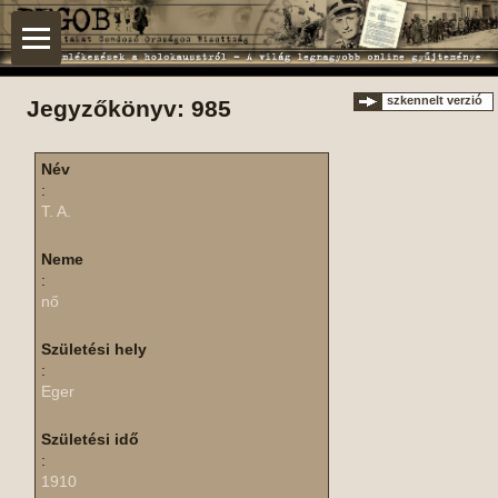
szkennelt verzió
Jegyzőkönyv: 985
Név
:
T. A.
Neme
:
nő
Születési hely
:
Eger
Születési idő
:
1910