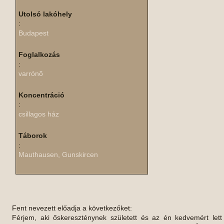
Utolsó lakóhely
:
Budapest
Foglalkozás
:
varrónõ
Koncentráció
:
csillagos ház
Táborok
:
Mauthausen, Gunskircen
Fent nevezett előadja a következőket:
Férjem, aki őskereszténynek született és az én kedvemért lett