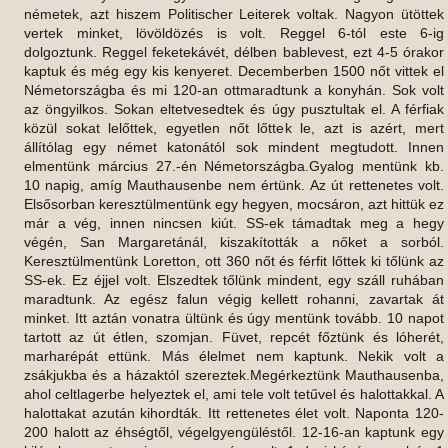
németek, azt hiszem Politischer Leiterek voltak. Nagyon ütöttek
vertek minket, lövöldözés is volt. Reggel 6-tól este 6-ig
dolgoztunk. Reggel feketekávét, délben bablevest, ezt 4-5 órakor
kaptuk és még egy kis kenyeret. Decemberben 1500 nőt vittek el
Németországba és mi 120-an ottmaradtunk a konyhán. Sok volt
az öngyilkos. Sokan eltetvesedtek és úgy pusztultak el. A férfiak
közül sokat lelőttek, egyetlen nőt lőttek le, azt is azért, mert
állítólag egy német katonától sok mindent megtudott. Innen
elmentünk március 27.-én Németországba.Gyalog mentünk kb.
10 napig, amíg Mauthausenbe nem értünk. Az út rettenetes volt.
Elsősorban keresztülmentünk egy hegyen, mocsáron, azt hittük ez
már a vég, innen nincsen kiút. SS-ek támadtak meg a hegy
végén, San Margaretánál, kiszakították a nőket a sorból.
Keresztülmentünk Loretton, ott 360 nőt és férfit lőttek ki tőlünk az
SS-ek. Ez éjjel volt. Elszedtek tőlünk mindent, egy száll ruhában
maradtunk. Az egész falun végig kellett rohanni, zavartak át
minket. Itt aztán vonatra ültünk és úgy mentünk tovább. 10 napot
tartott az út étlen, szomjan. Füvet, repcét főztünk és lóherét,
marharépát ettünk. Más élelmet nem kaptunk. Nekik volt a
zsákjukba és a házaktól szereztek.Megérkeztünk Mauthausenba,
ahol celtlagerbe helyeztek el, ami tele volt tetűvel és halottakkal. A
halottakat azután kihordták. Itt rettenetes élet volt. Naponta 120-
200 halott az éhségtől, végelgyengüléstől. 12-16-an kaptunk egy