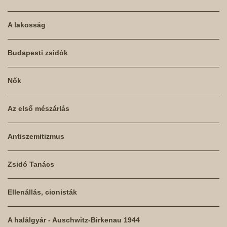
A lakosság
Budapesti zsidók
Nők
Az első mészárlás
Antiszemitizmus
Zsidó Tanács
Ellenállás, cionisták
A halálgyár - Auschwitz-Birkenau 1944