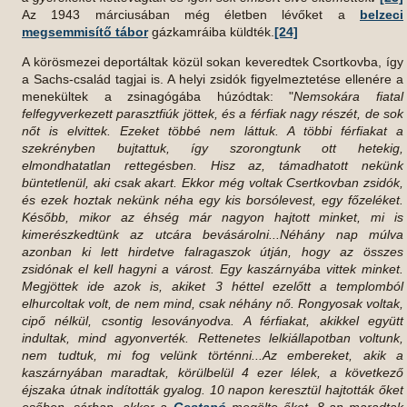
Az 1943 márciusában még életben lévőket a
belzeci
megsemmisítő tábor
gázkamráiba küldték.
[24]
A körösmezei deportáltak közül sokan keveredtek Csortkovba, így
a Sachs-család tagjai is. A helyi zsidók figyelmeztetése ellenére a
menekültek a zsinagógába húzódtak: "
Nemsokára fiatal
felfegyverkezett parasztfiúk jöttek, és a férfiak nagy részét, de sok
nőt is elvittek. Ezeket többé nem láttuk. A többi férfiakat a
szekrényben bujtattuk, így szorongtunk ott hetekig,
elmondhatatlan rettegésben. Hisz az, támadhatott nekünk
büntetlenül, aki csak akart. Ekkor még voltak Csertkovban zsidók,
és ezek hoztak nekünk néha egy kis borsólevest, egy főzeléket.
Később, mikor az éhség már nagyon hajtott minket, mi is
kimerészkedtünk az utcára bevásárolni...Néhány nap múlva
azonban ki lett hirdetve falragaszok útján, hogy az összes
zsidónak el kell hagyni a várost. Egy kaszárnyába vittek minket.
Megjöttek ide azok is, akiket 3 héttel ezelőtt a templomból
elhurcoltak volt, de nem mind, csak néhány nő. Rongyosak voltak,
cipő nélkül, csontig lesoványodva. A férfiakat, akikkel együtt
indultak, mind agyonverték. Rettenetes lelkiállapotban voltunk,
nem tudtuk, mi fog velünk történni...Az embereket, akik a
kaszárnyában maradtak, körülbelül 4 ezer lélek, a következő
éjszaka útnak indították gyalog. 10 napon keresztül hajtották őket