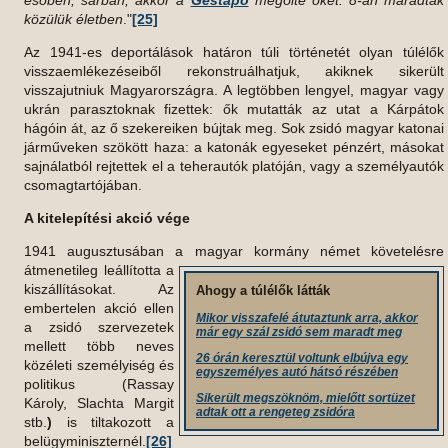
esőben, sárban, akkor a
Gestapó
megölte őket. 8-an maradtak
közülük életben
."
[25]
Az 1941-es deportálások határon túli történetét olyan túlélők
visszaemlékezéseiből rekonstruálhatjuk, akiknek sikerült
visszajutniuk Magyarországra. A legtöbben lengyel, magyar vagy
ukrán parasztoknak fizettek: ők mutatták az utat a Kárpátok
hágóin át, az ő szekereiken bújtak meg. Sok zsidó magyar katonai
járműveken szökött haza: a katonák egyeseket pénzért, másokat
sajnálatból rejtettek el a teherautók platóján, vagy a személyautók
csomagtartójában.
A kitelepítési akció vége
1941 augusztusában a magyar kormány német követelésre
átmenetileg leállította a
kiszállításokat. Az
Ahogy a túlélők látták
embertelen akció ellen
Mikor visszafelé átutaztunk arra, akkor
a zsidó szervezetek
már egy szál zsidó sem maradt meg
mellett több neves
26 órán keresztül voltunk elbújva egy
közéleti személyiség és
egyszemélyes autó hátsó részében
politikus (Rassay
Sikerült megszöknöm, mielőtt sortüzet
Károly, Slachta Margit
adtak ott a rengeteg zsidóra
stb.
)
is tiltakozott a
belügyminiszternél.
[26]