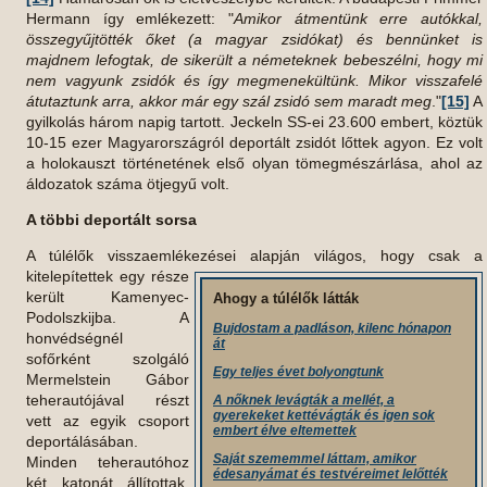
Hermann így emlékezett: "
Amikor átmentünk erre autókkal,
összegyűjtötték őket (a magyar zsidókat) és bennünket is
majdnem lefogtak, de sikerült a németeknek bebeszélni, hogy mi
nem vagyunk zsidók és így megmenekültünk. Mikor visszafelé
átutaztunk arra, akkor már egy szál zsidó sem maradt meg
."
[15]
A
gyilkolás három napig tartott. Jeckeln SS-ei 23.600 embert, köztük
10-15 ezer Magyarországról deportált zsidót lőttek agyon. Ez volt
a holokauszt történetének első olyan tömegmészárlása, ahol az
áldozatok száma ötjegyű volt.
A többi deportált sorsa
A túlélők visszaemlékezései alapján világos, hogy csak a
kitelepítettek egy része
került Kamenyec-
Ahogy a túlélők látták
Podolszkijba. A
Bujdostam a padláson, kilenc hónapon
honvédségnél
át
sofőrként szolgáló
Egy teljes évet bolyongtunk
Mermelstein Gábor
teherautójával részt
A nőknek levágták a mellét, a
gyerekeket kettévágták és igen sok
vett az egyik csoport
embert élve eltemettek
deportálásában.
Saját szememmel láttam, amikor
Minden teherautóhoz
édesanyámat és testvéreimet lelőtték
két katonát állítottak,