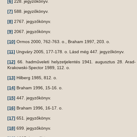
[6]
228. jegyzőkönyv.
[7]
588. jegyzőkönyv.
[8]
2767. jegyzőkönyv.
[9]
2067. jegyzőkönyv.
[10]
Ormos 2000, 762-763. o., Braham 1997, 203. o.
[11]
Ungváry 2005, 177-178. o. Lásd még 447. jegyzőkönyv.
[12]
66. hadműveleti helyzetjelentés 1941. augusztus 28. Arad-
Krakowski-Spector 1989, 112. o.
[13]
Hilberg 1985, 812. o.
[14]
Braham 1996, 15-16. o.
[15]
447. jegyzőkönyv.
[16]
Braham 1996, 16-17. o.
[17]
651. jegyzőkönyv.
[18]
699. jegyzőkönyv.