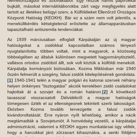
Németországból és Szlovákiából. Egy részük hamis papírokkal
bujkált, másokat internálótáborokba zárt vagy megfigyelés alatt
tartott az illetékes belügyi szerv, a Külföldieket Ellenőrző Országos
Központi Hatóság (KEOKH). Bár ez a szám nem volt jelentős, a
menekültkérdés kétségtelenül erősítette az államapparátusban
tapasztalható antiszemita tendenciákat.
Az 1939 márciusában elfoglalt Kárpátalján az új magyar
hatóságokat a zsidókkal kapcsolatban számos tényező
nyugtalanította: többen voltak, mint a magyarok, a közösség
többségében az általuk különösen megvetett hagyománytisztelő,
vallásos ortodox zsidóból állt, sok volt köztük a külföldi menekült.
Kárpátalja kormányzói biztosában, Kozma Miklósban már 1940
őszén felmerült a szegény, falusi zsidók kitelepítésének gondolata.
[1]
1940-1941 telén a magyar polgári és katonai szervek néhány
helyen önkényes "tisztogatási" akciók keretében zsidó családokat
hajtottak át a szovjet és a román határon.
[2]
A következő
tavasszal visszacsatolt Délvidékről a magyar hatóságok
tömegesen űzték el az ellenségesnek tekintett szerb lakosságot.
Eközben Kozma tovább tervezgette a falusi zsidók
kivándoroltatását. Erre nyáron nyílt lehetőség, amikor a nácik
megtámadták a Szovjetuniót. A honvédség vezetői, a kárpátaljai
adminisztráció, valamint a KEOKH egyes munkatársai úgy vélték,
hogy a harcokkal járó zűrzavart kihasználva, a senki földjére