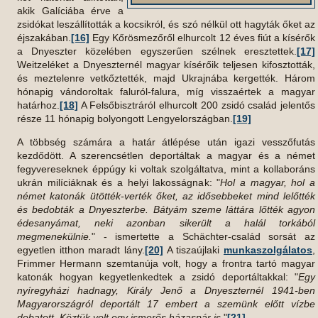
akik Galíciába érve a
zsidókat leszállították a kocsikról, és szó nélkül ott hagyták őket az
éjszakában.
[16]
Egy Kőrösmezőről elhurcolt 12 éves fiút a kísérők
a Dnyeszter közelében egyszerűen szélnek eresztettek.
[17]
Weitzeléket a Dnyeszternél magyar kísérőik teljesen kifosztották,
és meztelenre vetkőztették, majd Ukrajnába kergették. Három
hónapig vándoroltak faluról-falura, míg visszaértek a magyar
határhoz.
[18]
A Felsőbisztráról elhurcolt 200 zsidó család jelentős
része 11 hónapig bolyongott Lengyelországban.
[19]
A többség számára a határ átlépése után igazi vesszőfutás
kezdődött. A szerencsétlen deportáltak a magyar és a német
fegyvereseknek éppúgy ki voltak szolgáltatva, mint a kollaboráns
ukrán milíciáknak és a helyi lakosságnak: "
Hol a magyar, hol a
német katonák ütötték-verték őket, az idősebbeket mind lelőtték
és bedobták a Dnyeszterbe. Bátyám szeme
láttára lőtték agyon
édesanyámat, neki azonban sikerült a halál torkából
megmenekülnie.
" - ismertette a Schächter-család sorsát az
egyetlen itthon maradt lány.
[20]
A tiszaújlaki
munkaszolgálatos
,
Frimmer Hermann szemtanúja volt, hogy a frontra tartó magyar
katonák hogyan kegyetlenkedtek a zsidó deportáltakkal: "
Egy
nyíregyházi hadnagy, Király Jenő a Dnyeszternél 1941-ben
Magyarországról deportált 17 embert a szemünk előtt vízbe
dobatott. Köztük volt egy ismerős házaspár is.
"
[21]