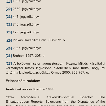
[19]
1097. jegyzőkönyv.
[20]
2830. jegyzőkönyv.
[21]
447. jegyzőkönyv.
[22]
748. jegyzőkönyv.
[23]
129. jegyzőkönyv.
[24]
Pinkas Hakehillot Polin, 368-372. o.
[25]
2067. jegyzőkönyv.
[26]
Braham 1997, 205. o.
[27]
A belügyminiszter augusztusban, Kozma Miklós kárpátaljai
kormányzói biztos legkésőbb októberben már tudta, hogy mi
történt a kitelepített zsidókkal. Ormos 2000, 763-767. o.
Felhasznált irodalom
Arad-Krakowski-Spector 1989
Yitzak Arad-Shmuel Krakowski-Shmuel Spector: The
Einsatzgruppen Reports. Selections from the Dispatches of the
Nazi Death Squads' Campaign Against the Jews in Occupied