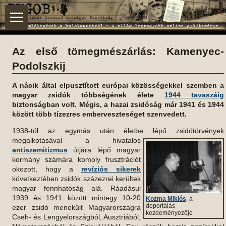
Az első tömegmészárlás: Kamenyec-
Podolszkij
A nácik által elpusztított európai közösségekkel szemben a
magyar zsidók többségének élete
1944 tavaszáig
biztonságban volt. Mégis, a hazai zsidóság már 1941 és 1944
között több tízezres emberveszteséget szenvedett.
1938-tól az egymás után életbe lépő zsidótörvények
megalkotásával a hivatalos
antiszemitizmus
útjára lépő magyar
kormány számára komoly frusztrációt
okozott, hogy a
revíziós sikerek
következtében zsidók százezrei kerültek
magyar fennhatóság alá. Ráadásul
1939 és 1941 között mintegy 10-20
Kozma Miklós
, a
deportálás
ezer zsidó menekült Magyarországra
kezdeményezője
Cseh- és Lengyelországból, Ausztriából,