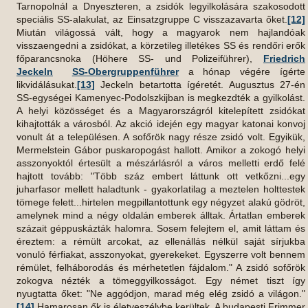
Tarnopolnál a Dnyeszteren, a zsidók legyilkolására szakosodott
speciális SS-alakulat, az Einsatzgruppe C visszazavarta őket.
[12]
Miután világossá vált, hogy a magyarok nem hajlandóak
visszaengedni a zsidókat, a körzetileg illetékes SS és rendőri erők
főparancsnoka (Höhere SS- und Polizeiführer),
Friedrich
Jeckeln
SS-Obergruppenführer
a hónap végére ígérte
likvidálásukat.
[13]
Jeckeln betartotta ígéretét. Augusztus 27-én
SS-egységei Kamenyec-Podolszkijban is megkezdték a gyilkolást.
A helyi közösséget és a Magyarországról kitelepített zsidókat
kihajtották a városból. Az akció idején egy magyar katonai konvoj
vonult át a településen. A sofőrök nagy része zsidó volt. Egyikük,
Mermelstein Gábor puskaropogást hallott. Amikor a zokogó helyi
asszonyoktól értesült a mészárlásról a város melletti erdő felé
hajtott tovább: "Több száz embert láttunk ott vetkőzni...egy
juharfasor mellett haladtunk - gyakorlatilag a meztelen holttestek
tömege felett...hirtelen megpillantottunk egy négyzet alakú gödröt,
amelynek mind a négy oldalán emberek álltak. Ártatlan emberek
százait géppuskázták halomra. Sosem felejtem el, amit láttam és
éreztem: a rémült arcokat, az ellenállás nélkül saját sírjukba
vonuló férfiakat, asszonyokat, gyerekeket. Egyszerre volt bennem
rémület, felháborodás és mérhetetlen fájdalom." A zsidó sofőrök
zokogva nézték a tömeggyilkosságot. Egy német tiszt így
nyugtatta őket: "Ne aggódjon, marad még elég zsidó a világon."
[14]
Hamarosan ők is életveszélybe kerültek. A budapesti Frimmer