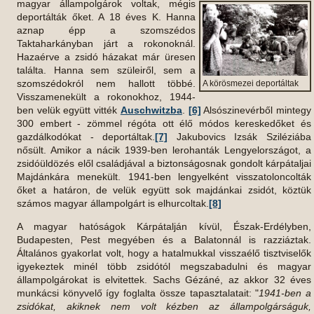
magyar állampolgárok voltak, mégis
deportálták őket. A 18 éves K. Hanna
aznap épp a szomszédos
Taktaharkányban járt a rokonoknál.
Hazaérve a zsidó házakat már üresen
találta. Hanna sem szüleiről, sem a
szomszédokról nem hallott többé.
A körösmezei deportáltak
Visszamenekült a rokonokhoz, 1944-
ben velük együtt vitték
Auschwitzba
.
[6]
Alsószinevérből mintegy
300 embert - zömmel régóta ott élő módos kereskedőket és
gazdálkodókat - deportáltak.
[7]
Jakubovics Izsák Sziléziába
nősült. Amikor a nácik 1939-ben lerohanták Lengyelországot, a
zsidóüldözés elől családjával a biztonságosnak gondolt kárpátaljai
Majdánkára menekült. 1941-ben lengyelként visszatoloncolták
őket a határon, de velük együtt sok majdánkai zsidót, köztük
számos magyar állampolgárt is elhurcoltak.
[8]
A magyar hatóságok Kárpátalján kívül, Észak-Erdélyben,
Budapesten, Pest megyében és a Balatonnál is razziáztak.
Általános gyakorlat volt, hogy a hatalmukkal visszaélő tisztviselők
igyekeztek minél több zsidótól megszabadulni és magyar
állampolgárokat is elvitettek. Sachs Gézáné, az akkor 32 éves
munkácsi könyvelő így foglalta össze tapasztalatait: "
1941-ben a
zsidókat, akiknek nem volt kézben az állampolgárságuk,