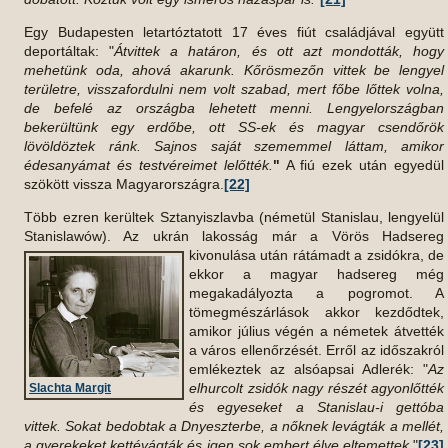
Egy Budapesten letartóztatott 17 éves fiút családjával együtt
deportáltak: "
Átvittek a határon, és ott azt mondották, hogy
mehetünk oda, ahová akarunk. Kőrösmezőn vittek be lengyel
területre, visszafordulni nem volt szabad, mert főbe lőttek volna,
de befelé az országba lehetett menni. Lengyelországban
bekerültünk egy erdőbe, ott SS-ek és magyar csendőrök
lövöldöztek ránk. Sajnos saját szememmel láttam, amikor
édesanyámat és testvéreimet lelőtték.
"
A fiú ezek után egyedül
szökött vissza Magyarországra.
[22]
Több ezren kerültek Sztanyiszlavba (németül Stanislau, lengyelül
Stanislawów). Az ukrán lakosság már a Vörös
Hadsereg
kivonulása után rátámadt a zsidókra, de
ekkor a magyar hadsereg még
megakadályozta a pogromot. A
tömegmészárlások akkor kezdődtek,
amikor július végén a németek átvették
a város ellenőrzését. Erről az időszakról
emlékeztek az alsóapsai Adlerék: "
Az
elhurcolt zsidók nagy részét agyonlőtték
Slachta Margit
és egyeseket a Stanislau-i gettóba
vittek. Sokat bedobtak a Dnyeszterbe, a nőknek levágták a mellét,
a gyerekeket kettévágták és igen sok embert élve eltemettek
.
"
[23]