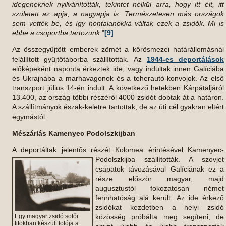
idegeneknek nyilvánították, tekintet nélkül arra, hogy itt élt, itt
született az apja, a nagyapja is. Természetesen más országok
sem vették be, és így hontalanokká váltak ezek a zsidók. Mi is
ebbe a csoportba tartozunk.
"
[9]
Az összegyűjtött emberek zömét a kőrösmezei határállomásnál
felállított gyűjtőtáborba szállították. Az
1944-es deportálások
előképeként naponta érkeztek ide, vagy indultak innen Galíciába
és Ukrajnába a marhavagonok és a teherautó-konvojok. Az első
transzport július 14-én indult. A következő hetekben Kárpátaljáról
13.400, az ország többi részéről 4000 zsidót dobtak át a határon.
A szállítmányok észak-keletre tartottak, de az úti cél gyakran eltért
egymástól.
Mészárlás Kamenyec Podolszkijban
A deportáltak jelentős részét Kolomea érintésével Kamenyec-
Podolszkijba szállították. A szovjet
csapatok távozásával Galíciának ez a
része először magyar, majd
augusztustól fokozatosan német
fennhatóság alá került. Az ide érkező
zsidókat kezdetben a helyi zsidó
Egy magyar zsidó sofőr
közösség próbálta meg segíteni, de
titokban készült fotója a