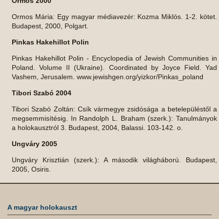
Ormos 2000
Ormos Mária: Egy magyar médiavezér: Kozma Miklós. 1-2. kötet.
Budapest, 2000, Polgart.
Pinkas Hakehillot Polin
Pinkas Hakehillot Polin - Encyclopedia of Jewish Communities in
Poland. Volume II (Ukraine). Coordinated by Joyce Field. Yad
Vashem, Jerusalem. www.jewishgen.org/yizkor/Pinkas_poland
Tibori Szabó 2004
Tibori Szabó Zoltán: Csík vármegye zsidósága a betelepüléstől a
megsemmisítésig. In Randolph L. Braham (szerk.): Tanulmányok
a holokausztról 3. Budapest, 2004, Balassi. 103-142. o.
Ungváry 2005
Ungváry Krisztián (szerk.): A második világháború. Budapest,
2005, Osiris.
A magyar holokauszt