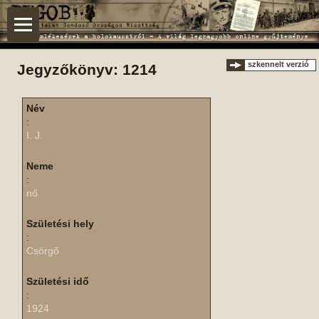
szkennelt verzió
Jegyzőkönyv: 1214
Név
:
I. J.
Neme
:
nő
Születési hely
:
Csörgõ
Születési idő
:
1924