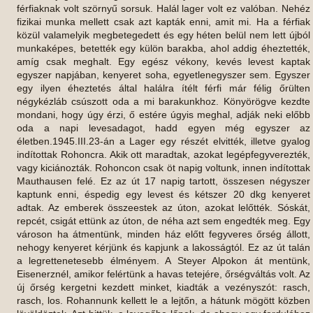
férfiaknak volt szörnyű sorsuk. Halál lager volt ez valóban. Nehéz
fizikai munka mellett csak azt kapták enni, amit mi. Ha a férfiak
közül valamelyik megbetegedett és egy héten belül nem lett újból
munkaképes, betették egy külön barakba, ahol addig éheztették,
amíg csak meghalt. Egy egész vékony, kevés levest kaptak
egyszer napjában, kenyeret soha, egyetlenegyszer sem. Egyszer
egy ilyen éheztetés által halálra ítélt férfi már félig őrülten
négykézláb csúszott oda a mi barakunkhoz. Könyörögve kezdte
mondani, hogy úgy érzi, ő estére úgyis meghal, adják neki előbb
oda a napi levesadagot, hadd egyen még egyszer az
életben.1945.III.23-án a Lager egy részét elvitték, illetve gyalog
indítottak Rohoncra. Akik ott maradtak, azokat legépfegyverezték,
vagy kiciánozták. Rohoncon csak öt napig voltunk, innen indítottak
Mauthausen felé. Ez az út 17 napig tartott, összesen négyszer
kaptunk enni, éspedig egy levest és kétszer 20 dkg kenyeret
adtak. Az emberek összeestek az úton, azokat lelőtték. Sóskát,
repcét, csigát ettünk az úton, de néha azt sem engedték meg. Egy
városon ha átmentünk, minden ház előtt fegyveres őrség állott,
nehogy kenyeret kérjünk és kapjunk a lakosságtól. Ez az út talán
a legrettenetesebb élményem. A Steyer Alpokon át mentünk,
Eisenerznél, amikor felértünk a havas tetejére, őrségváltás volt. Az
új őrség kergetni kezdett minket, kiadták a vezényszót: rasch,
rasch, los. Rohannunk kellett le a lejtőn, a hátunk mögött közben