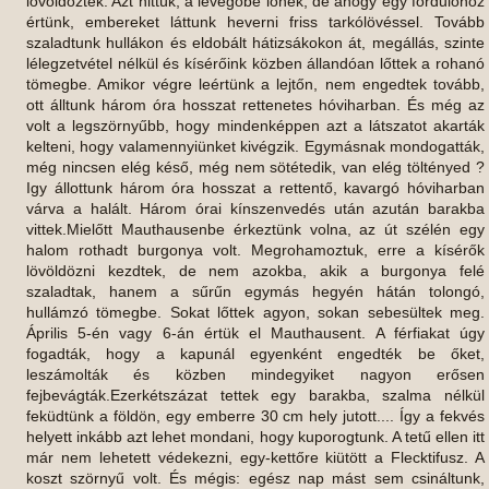
lövöldöztek. Azt hittük, a levegőbe lőnek, de ahogy egy fordulóhoz
értünk, embereket láttunk heverni friss tarkólövéssel. Tovább
szaladtunk hullákon és eldobált hátizsákokon át, megállás, szinte
lélegzetvétel nélkül és kísérőink közben állandóan lőttek a rohanó
tömegbe. Amikor végre leértünk a lejtőn, nem engedtek tovább,
ott álltunk három óra hosszat rettenetes hóviharban. És még az
volt a legszörnyűbb, hogy mindenképpen azt a látszatot akarták
kelteni, hogy valamennyiünket kivégzik. Egymásnak mondogatták,
még nincsen elég késő, még nem sötétedik, van elég töltényed ?
Igy állottunk három óra hosszat a rettentő, kavargó hóviharban
várva a halált. Három órai kínszenvedés után azután barakba
vittek.Mielőtt Mauthausenbe érkeztünk volna, az út szélén egy
halom rothadt burgonya volt. Megrohamoztuk, erre a kísérők
lövöldözni kezdtek, de nem azokba, akik a burgonya felé
szaladtak, hanem a sűrűn egymás hegyén hátán tolongó,
hullámzó tömegbe. Sokat lőttek agyon, sokan sebesültek meg.
Április 5-én vagy 6-án értük el Mauthausent. A férfiakat úgy
fogadták, hogy a kapunál egyenként engedték be őket,
leszámolták és közben mindegyiket nagyon erősen
fejbevágták.Ezerkétszázat tettek egy barakba, szalma nélkül
feküdtünk a földön, egy emberre 30 cm hely jutott.... Így a fekvés
helyett inkább azt lehet mondani, hogy kuporogtunk. A tetű ellen itt
már nem lehetett védekezni, egy-kettőre kiütött a Flecktifusz. A
koszt szörnyű volt. És mégis: egész nap mást sem csináltunk,