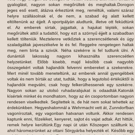
gyaloglást, nagyon sokan megőrültek és meghaltak.Dorogon
jeges eső esett, átázva érkeztünk meg, reméltük, valami száraz
helyre szállásolnak el, de nem, a szabad ég alatt kellett
eltöltenünk az éjjelt. A sportpályán aludtunk, illetve ott feküdtünk
el. Az emberek sírtak, jajgattak, a hajukat tépték, sokan
megőrültek attól a tudattól, hogy ezt a szörnyű éjjelt a szabadban
kellett tölteniük. Meztelenre vetkőztek a szerencsétlenek és úgy
szaladgáltak jajveszékelve le és fel. Reggelre rengetegen haltak
meg, nem bírta a szivük. Néha szekérre is fel tudtunk ülni. A
dunántúli lakosság nagyon kihasználta szerencsétlen
helyzetünket. Előbb kisebb, majd később csak nagyobb
összegekért voltak hajlandók felvenni embereket a szekerekre.
Mert minél tovább meneteltünk, az emberek annál gyengébbek
voltak és nem bírták az utat, tudták, hogy a legutolsó értéküktől is
hajlandók megválni, csak hogy felkerülhessenek egy szekérre.
Nagyon sokan az utolsó ruhadarabjukat is odaadták.Katonák
kísértek minket és mondhatom, hogy az én csoportomban nagyon
rendesen viselkedtek. Segítettek is, de hát nem sokat tehettek az
érdekünkben. Hegyeshalomnál a Wehrmacht vett át, Zunndorfban
vagoníroztak, egy vagonban hatvanan voltunk. Akkor rendesen
kaptunk enni, főzeléket, kenyeret, sajtot és vajat adtak. Azt hittük,
remek helyre kerültünk.Egy napi út után Kőszegen szálltunk ki,
ahol háromezrünket az ottani Sörgyárba helyezték el. Később egy