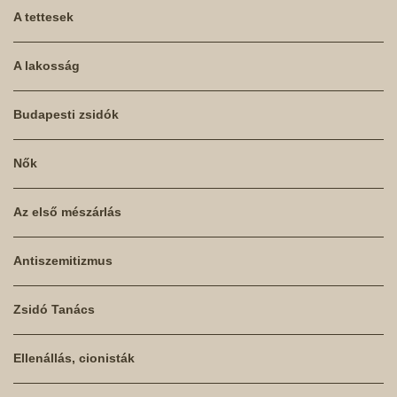
A tettesek
A lakosság
Budapesti zsidók
Nők
Az első mészárlás
Antiszemitizmus
Zsidó Tanács
Ellenállás, cionisták