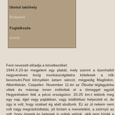
Utolsó lakóhely
:
Budapest
Foglalkozás
:
óvónõ
Fent nevezett előadja a következőket:
1944.X.23-án megjelent egy plakát, mely szerint a tizenhattól
negyvenéves korig munkaszolgálatra kötelesek a nők
bevonulni.Pest környékén ástam sáncot, mégpedig Maglódon,
Albertfalván, Csepelen. November 11-én az Óbudai téglagyárba
vittek és másnap innen indítottak el a tömeggel együtt
Hegyeshalom felé a pécsi országúton. 20-25 km-t tettünk meg
egy nap, éjjel vagy pajtákban, vagy istállókban helyeztek el, de
úgy is volt, hogy szabad ég alatt aludtunk. Ez az út nekem nem
volt nagy megrázkódtatás, jól bírtam a menetelést, a szörnyű az
volt, hogy öregek és betegek is voltak velünk, akik nem bírták a