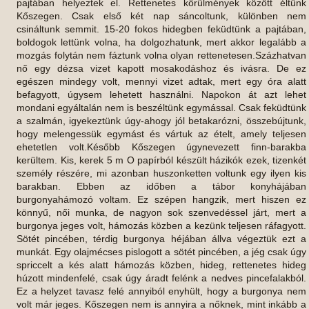
pajtában helyeztek el. Rettenetes körülmények között éltünk
Kőszegen. Csak első két nap sáncoltunk, különben nem
csináltunk semmit. 15-20 fokos hidegben feküdtünk a pajtában,
boldogok lettünk volna, ha dolgozhatunk, mert akkor legalább a
mozgás folytán nem fáztunk volna olyan rettenetesen.Százhatvan
nő egy dézsa vizet kapott mosakodáshoz és ivásra. De ez
egészen mindegy volt, mennyi vizet adtak, mert egy óra alatt
befagyott, úgysem lehetett használni. Napokon át azt lehet
mondani egyáltalán nem is beszéltünk egymással. Csak feküdtünk
a szalmán, igyekeztünk úgy-ahogy jól betakarózni, összebújtunk,
hogy melengessük egymást és vártuk az ételt, amely teljesen
ehetetlen volt.Később Kőszegen úgynevezett finn-barakba
kerültem. Kis, kerek 5 m O papírból készült házikók ezek, tizenkét
személy részére, mi azonban huszonketten voltunk egy ilyen kis
barakban. Ebben az időben a tábor konyhájában
burgonyahámozó voltam. Ez szépen hangzik, mert hiszen ez
könnyű, női munka, de nagyon sok szenvedéssel járt, mert a
burgonya jeges volt, hámozás közben a kezünk teljesen ráfagyott.
Sötét pincében, térdig burgonya héjában állva végeztük ezt a
munkát. Egy olajmécses pislogott a sötét pincében, a jég csak úgy
spriccelt a kés alatt hámozás közben, hideg, rettenetes hideg
húzott mindenfelé, csak úgy áradt felénk a nedves pincefalakból.
Ez a helyzet tavasz felé annyiból enyhült, hogy a burgonya nem
volt már jeges. Kőszegen nem is annyira a nőknek, mint inkább a