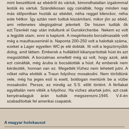
mint beszéltünk az ebédről és vártuk, kimondhatatlan izgalommal
lestük és vártuk. Szándékosan úgy csinálták, hogy minden nap
más időpontban hozták az ebédet, néha reggel kilenckor, néha
este hétkor. Így aztán nem tudtuk kiszámítani, mikor jön az ebéd,
ami rettenetes idegizgalmat jelentett. De hiszen tudták ők
ezt.Tizenkét nap után indultunk el Gunskirchenbe. Nekem ez volt
a legjobb utam, enni is kaptunk. A megérkezés borzalmasabb volt
még a mauthauseninél is. Naponta 200-250 volt a halottak száma,
ezeket a Lager egyetlen WC-je elé dobták. Itt volt a legszörnyűbb
dolog, amit láttam. Emberek a hullákból kikanyarítottak húst és azt
megsütötték. A borzalmas emellett még az volt, hogy azok, akik
ezt csinálták, még áruba is bocsátották a húst. Az emberek nem
kérdezték, honnan van ez. Megették.Vízhez nem lehetett jutni. A
nőket néha elvitték a Traun folyóhoz mosakodni. Nem törődtünk
vele, még ha jeges eső is esett, boldogan mentünk be a vízbe
mosakodni. Persze, ez mindig az S.S. előtt történt. A férfiakat
egyáltalán nem vitték a folyóhoz. Ha vízhez akartak jutni, azt csak
kenyéradagjuk árán tudták megszerezni.1945. V.4-én
szabadítottak fel amerikai csapatok.
A magyar holokauszt