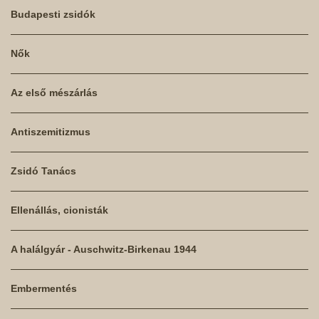
Budapesti zsidók
Nők
Az első mészárlás
Antiszemitizmus
Zsidó Tanács
Ellenállás, cionisták
A halálgyár - Auschwitz-Birkenau 1944
Embermentés