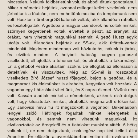
nincstelen. Nekünk földbérletünk volt, és abból éltünk gondtalanul.
Mikor a németek bejöttek, azonnal csillagot kellett viselnünk, nem
járhattunk a főutcán, nem mehettünk moziba és templomunk sem
volt. Huszton nürnbergi SS katonák voltak, akik állandóan raboltak
és fosztohgattak. A gettóba a magyar csendőrök hurcoltak minket,
szörnyen kegyetlenek voltak, elvették a pénzt, az aranyat, az
órákat, nem vihettünk magunkkal semmit. A gettó Huszt egyik
utcája volt. Állandóan bejártak az SS-ek, akik ütöttek-vertek
mindenkit. Majdnem mindennap volt házkutatás, nálunk is jártak,
és elvittek mindent. A helybeli hatóság nagyon gonoszul
viselkedett, elhajtották a teheneinket, és elrabolták a takarmányt.
Én a gettóból Pestre akartam szökni. De elfogtak az állomáson a
detektívek, és visszavittek. Még az SS-nél is rosszabbul
viselkedett Bíró József huszti főjegyző, bejött a gettóba, és a
megmaradt kis élelmünket is elrabolta, kegyetlen volt hozzánk. A
vagonba egy hátizsákot vihettünk, és 3 napra élemet. Vizünk nem
volt. Kassán átadtak minket a németeknek, akiknek első dolguk
volt, hogy kifosztottak minket, elrabolták megmaradt értékeinket.
Egy Janovics nevű fiú itt megszökött a vagonból. Birkenauban
lengyel zsidó Häftlingek fogadtak minket, lekergettek a
vagonokból, és semmit nem vihettünk magunkkal. Itt
elválasztottak az öregektől és a fiatalokat munkára vitték. 6 hétig
voltunk itt, de nem dolgoztunk, csak egész nap kint kellett állni
Appellon. Én először a gyerektáborban voltam, itt gyakran volt