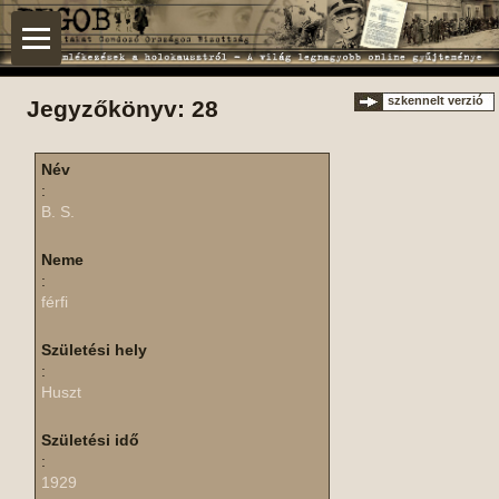
szkennelt verzió
Jegyzőkönyv: 28
Név
:
B. S.
Neme
:
férfi
Születési hely
:
Huszt
Születési idő
:
1929