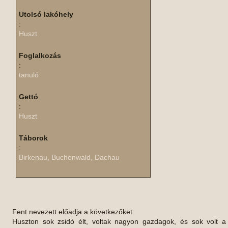
Utolsó lakóhely
:
Huszt
Foglalkozás
:
tanuló
Gettó
:
Huszt
Táborok
:
Birkenau, Buchenwald, Dachau
Fent nevezett előadja a következőket:
Huszton sok zsidó élt, voltak nagyon gazdagok, és sok volt a