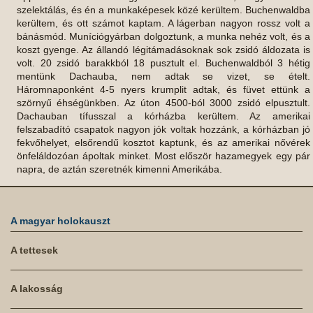
szelektálás, és én a munkaképesek közé kerültem. Buchenwaldba
kerültem, és ott számot kaptam. A lágerban nagyon rossz volt a
bánásmód. Muníciógyárban dolgoztunk, a munka nehéz volt, és a
koszt gyenge. Az állandó légitámadásoknak sok zsidó áldozata is
volt. 20 zsidó barakkból 18 pusztult el. Buchenwaldból 3 hétig
mentünk Dachauba, nem adtak se vizet, se ételt.
Háromnaponként 4-5 nyers krumplit adtak, és füvet ettünk a
szörnyű éhségünkben. Az úton 4500-ból 3000 zsidó elpusztult.
Dachauban tífusszal a kórházba kerültem. Az amerikai
felszabadító csapatok nagyon jók voltak hozzánk, a kórházban jó
fekvőhelyet, elsőrendű kosztot kaptunk, és az amerikai nővérek
önfeláldozóan ápoltak minket. Most először hazamegyek egy pár
napra, de aztán szeretnék kimenni Amerikába.
A magyar holokauszt
A tettesek
A lakosság