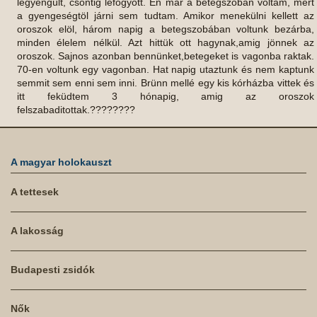
legyengült, csontig lefogyott. Én már a betegszobán voltam, mert
a gyengeségtöl járni sem tudtam. Amikor menekülni kellett az
oroszok elöl, három napig a betegszobában voltunk bezárba,
minden élelem nélkül. Azt hittük ott hagynak,amig jönnek az
oroszok. Sajnos azonban bennünket,betegeket is vagonba raktak.
70-en voltunk egy vagonban. Hat napig utaztunk és nem kaptunk
semmit sem enni sem inni. Brünn mellé egy kis kórházba vittek és
itt feküdtem 3 hónapig, amig az oroszok
felszabaditottak.????????
A magyar holokauszt
A tettesek
A lakosság
Budapesti zsidók
Nők