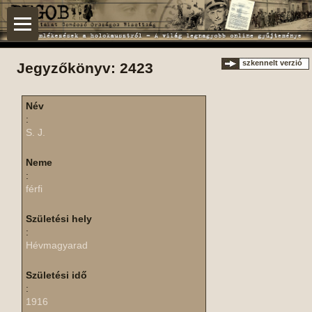
szkennelt verzió
Jegyzőkönyv: 2423
Név
:
S. J.
Neme
:
férfi
Születési hely
:
Hévmagyarad
Születési idő
:
1916