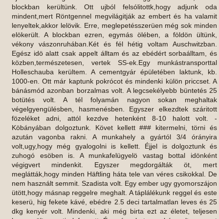
blockban kerültünk. Ott ujból felsólitottk,hogy adjunk oda
mindent,mert Röntgennel megvilágitják az embert és ha valamit
lenyeltek,akkor lelövik. Erre, meglepetésszerüen még sok minden
elökerült. A blockban ezren, egymás ölében, a földön ültünk,
vékony vászonruhában.Két és fél hétig voltam Auschwitzban.
Egész idö alatt csak appelt álltam és az ebédért sorbaálltam, és
közben,természetesen, vertek SS-ek.Egy munkástransporttal
Holleschauba kerültem. A cementgyár épületében laktunk, kb.
1000-en. Ott már kaptunk pokrócot és mindenki külön priccset. A
bánásmód azonban borzalmas volt. A legcsekélyebb büntetés 25
botütés volt. A tél folyamán nagyon sokan meghaltak
végelgyengülésben, hasmenésben. Egyszer elkezdtek száritott
fözeléket adni, attól kezdve hetenként 8-10 halott volt. -
Köbányában dolgoztunk. Követ kellett ### kitermelni, törni és
azután vagonba rakni. A munkahely a gyártól 3/4 órányira
volt,ugy,hogy még gyalogolni is kellett. Éjjel is dolgoztunk és
zuhogó esöben is. A munkafelügyelö vastag bottal idönként
végigvert mindenkit. Egyszer megdorgálták öt, mert
meglátták,hogy minden Häftling háta tele van véres csikokkal. De
nem használt semmit. Szadista volt. Egy ember ugy gyomorszájon
ütött,hogy másnap reggelre meghalt. A táplálékunk reggel és este
keserü, hig fekete kávé, ebédre 2.5 deci tartalmatlan leves és 25
dkg kenyér volt. Mindenki, aki még birta ezt az életet, teljesen