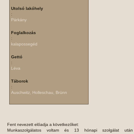
Utolsó lakóhely
:
Párkány
Foglalkozás
:
kalapossegéd
Gettó
:
Léva
Táborok
:
Auschwitz, Holleschau, Brünn
Fent nevezett előadja a következőket:
Munkaszolgálatos voltam és 13 hónapi szolgálat után