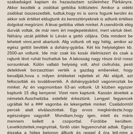
szabadságot kaptam és hazautaztam szüleimhez Párkányra.
Akkor kezdték a zsidókat gettóba költöztetni. Amikor a vidéki
zsidókat összeszedték, tudtuk,hogy mi is sorra fogunk kerülni és
akkor sok értéket eldugtunk és keresztényeknek is adtunk értékes
dolgokat megörizni. A lévai gettóba vittek minket. A csendörök elég
durvák voltak, de már nem ért meglepetésként, mert vártuk öket.
Néhány utcát jelöltek ki Léván a gettó céljára. Oda mindent be
lehetett vinni,amit akartunk. Alig voltunk ott egy hétig, amikor az
egész gettót bevitték a dohány-gyárba. Két kis helyiségben kb.
2500-an voltunk. Ide már csak kis kosár élelmiszert és csak a
rajtunk lévö ruhát hozhattuk be. A lakosság nagy része örül rossz
sorsunknak. Külön vallató helyiség volt, ahol civilruhás, pesti
detektivek borzasztóan verték a gazdag embereket, hogy
bevallják,hova s milyen értékeket rejtettek el. Aki elájult, azt
fellocsolták és továbbverték. A dohánygyárból vagoniroztak be
minket. Az én vagonomban 63-an voltunk. Ut közben egyszer
kaptunk 15 dkg kenyeret. Vizet nem kaptunk. Kassán átvettek a
németek.Auschwitzba estefelé érkeztünk. Lengyel fegyencek
ugráltak fel a ### vagonba és lekergettek minket. Családomtól
percek alatt elválasztottak. Egy orvos megkérdezte,hogy
egészséges vagyok#. Mondtam,hogy igen, intett és máris
mennem kellett a csoporttal. Fürdöbe kerültem.
Levetköztettek,megnyirtak, fürdö után fegyencruhát adtak. Egész
éjszaka a hideg betonon álltunk és reggel 4 óra lett,mire a