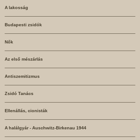
A lakosság
Budapesti zsidók
Nők
Az első mészárlás
Antiszemitizmus
Zsidó Tanács
Ellenállás, cionisták
A halálgyár - Auschwitz-Birkenau 1944