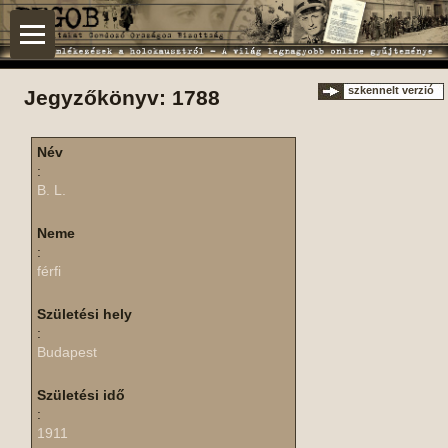
szkennelt verzió
Jegyzőkönyv: 1788
Név
:
B. L.
Neme
:
férfi
Születési hely
:
Budapest
Születési idő
:
1911