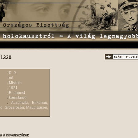
szkennelt verz
 1330
:
R. P.
:
nő
:
Miskolc
:
1921
:
Budapest
:
kereskedõ
:
Auschwitz, Birkenau,
ld, Grossrosen, Mauthausen,
ja a következőket: