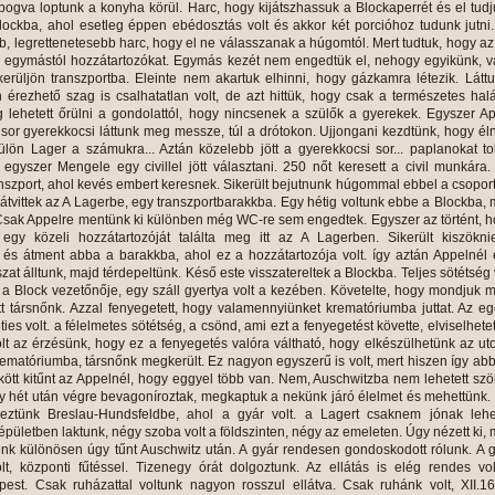
obogva loptunk a konyha körül. Harc, hogy kijátszhassuk a Blockaperrét és el tud
ockba, ahol esetleg éppen ebédosztás volt és akkor két porcióhoz tudunk jutni
b, legrettenetesebb harc, hogy el ne válasszanak a húgomtól. Mert tudtuk, hogy a
jel egymástól hozzátartozókat. Egymás kezét nem engedtük el, nehogy egyikünk, 
rüljön transzportba. Eleinte nem akartuk elhinni, hogy gázkamra létezik. Látt
 érezhető szag is csalhatatlan volt, de azt hittük, hogy csak a természetes halá
g lehetett őrülni a gondolattól, hogy nincsenek a szülők a gyerekek. Egyszer A
or gyerekkocsi láttunk meg messze, túl a drótokon. Ujjongani kezdtünk, hogy él
lön Lager a számukra... Aztán közelebb jött a gyerekkocsi sor... paplanokat to
egyszer Mengele egy civillel jött választani. 250 nőt keresett a civil munkára.
anszport, ahol kevés embert keresnek. Sikerült bejutnunk húgommal ebbel a csopor
átvittek az A Lagerbe, egy transzportbarakkba. Egy hétig voltunk ebbe a Blockba, 
Csak Appelre mentünk ki különben még WC-re sem engedtek. Egyszer az történt, 
egy közeli hozzátartozóját találta meg itt az A Lagerben. Sikerült kiszökni
 és átment abba a barakkba, ahol ez a hozzátartozója volt. így aztán Appelnél
szat álltunk, majd térdepeltünk. Késő este visszatereltek a Blockba. Teljes sötétség 
a Block vezetőnője, egy száll gyertya volt a kezében. Követelte, hogy mondjuk 
t társnőnk. Azzal fenyegetett, hogy valamennyiünket krematóriumba juttat. Az e
ies volt. a félelmetes sötétség, a csönd, ami ezt a fenyegetést követte, elviselhete
olt az érzésünk, hogy ez a fenyegetés valóra váltható, hogy elkészülhetünk az ut
krematóriumba, társnőnk megkerült. Ez nagyon egyszerű is volt, mert hiszen így ab
ött kitűnt az Appelnél, hogy eggyel több van. Nem, Auschwitzba nem lehetett szö
Egy hét után végre bevagoníroztak, megkaptuk a nekünk járó élelmet és mehettünk.
ztünk Breslau-Hundsfeldbe, ahol a gyár volt. a Lagert csaknem jónak lehet
ületben laktunk, négy szoba volt a földszinten, négy az emeleten. Úgy nézett ki, 
nk különösen úgy tűnt Auschwitz után. A gyár rendesen gondoskodott rólunk. A 
lt, központi fűtéssel. Tizenegy órát dolgoztunk. Az ellátás is elég rendes vo
est. Csak ruházattal voltunk nagyon rosszul ellátva. Csak ruhánk volt, XII.1