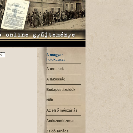
ió
A magyar
holokauszt
A tettesek
A lakosság
Budapesti zsidók
Nők
Az első mészárlás
Antiszemitizmus
Zsidó Tanács