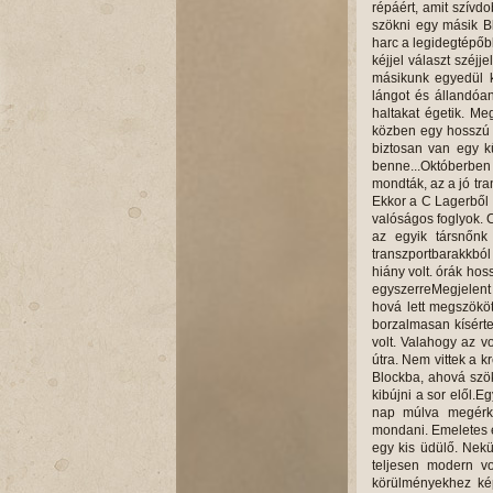
répáért, amit szívd
szökni egy másik Bl
harc a legidegtépőb
kéjjel választ széj
másikunk egyedül ke
lángot és állandóan
haltakat égetik. Me
közben egy hosszú s
biztosan van egy kü
benne...Októberben 
mondták, az a jó tr
Ekkor a C Lagerből 
valóságos foglyok. 
az egyik társnőnk 
transzportbarakkból
hiány volt. órák hos
egyszerreMegjelent 
hová lett megszököt
borzalmasan kísértet
volt. Valahogy az v
útra. Nem vittek a 
Blockba, ahová szök
kibújni a sor elől.
nap múlva megérke
mondani. Emeletes ép
egy kis üdülő. Nekü
teljesen modern vo
körülményekhez kép