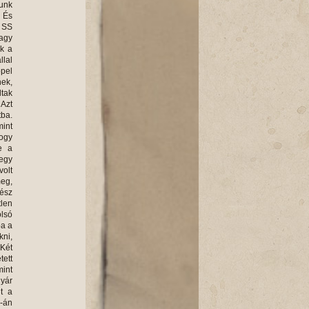
junk
. És
z SS
vagy
uk a
llal
ppel
nek,
ltak
 Azt
tba.
mint
hogy
e a
 egy
volt
meg,
gész
tlen
olsó
ba a
kni,
 Két
ett
mint
gyár
lt a
6-án