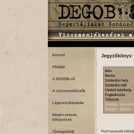
Kereső
Jegyzőkönyv:
Főoldal
Név
Neme
A DEGOB-ról
Születési hely
Születési idő
Utolsó lakóhely
A visszaemlékezők
Foglalkozás
Táborok
Lágerenciklopédia
Breslau, Hundsfe
Bergen - Belsen
Idegen szavak,
kifejezések
Fent nevezett előad
Támogatóink