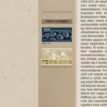
1944.VII.5.-én letar
nem kellett volna
letartóztatásom. Csi
helyzetem felől. N
Budakalászra vittek
épp akkor induló t
switch to English
elválasztották mitől
Így különválasztott
idősebbeknek. Az á
csak félrevezettek. 
németek ugyanis min
bphm.hu
sokan megörültek, 
kocsikra. És ezek a 
Mert megtudtuk e
krematóriumokban ég
felé. Elhittük, amik
cipőket stb.A fürdőb
meztelenre vetkőztü
holokausztmagyarorszagon.hu
leborotváljanak. Fe
cipőt volt szabad m
jöttnek a cipője, s
egy olyan Blockba, 
volt teljesen készen
íme: ilyen élet kez
álltunk kint reggel
Häftling van még é
csak zárt csoporto
egyetlen korty vízé