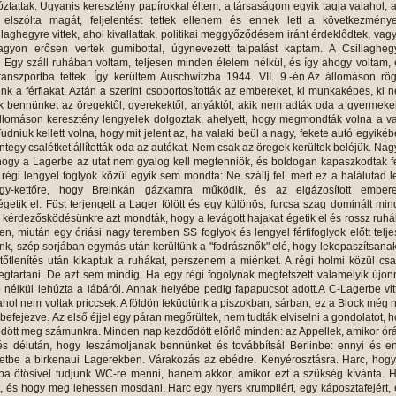
tóztattak. Ugyanis keresztény papírokkal éltem, a társaságom egyik tagja valahol, 
, elszólta magát, feljelentést tettek ellenem és ennek lett a következmény
llaghegyre vittek, ahol kivallattak, politikai meggyőződésem iránt érdeklődtek, vag
agyon erősen vertek gumibottal, úgynevezett talpalást kaptam. A Csillaghegy
. Egy száll ruhában voltam, teljesen minden élelem nélkül, és így ahogy voltam,
ranszportba tettek. Így kerültem Auschwitzba 1944. VII. 9.-én.Az állomáson rö
ünk a férfiakat. Aztán a szerint csoportosították az embereket, ki munkaképes, ki 
ak bennünket az öregektől, gyerekektől, anyáktól, akik nem adták oda a gyermeke
llomáson keresztény lengyelek dolgoztak, ahelyett, hogy megmondták volna a va
Tudniuk kellett volna, hogy mit jelent az, ha valaki beül a nagy, fekete autó egyikéb
tegy csalétket állították oda az autókat. Nem csak az öregek kerültek beléjük. Na
hogy a Lagerbe az utat nem gyalog kell megtenniök, és boldogan kapaszkodtak f
régi lengyel foglyok közül egyik sem mondta: Ne szállj fel, mert ez a halálutad l
gy-kettőre, hogy Breinkán gázkamra működik, és az elgázosított embere
etik el. Füst terjengett a Lager fölött és egy különös, furcsa szag dominált mi
or kérdezősködésünkre azt mondták, hogy a levágott hajakat égetik el és rossz ruhá
en, miután egy óriási nagy teremben SS foglyok és lengyel férfifoglyok előtt telj
nk, szép sorjában egymás után kerültünk a "fodrásznők" elé, hogy lekopaszítsana
rtőtlenítés után kikaptuk a ruhákat, perszenem a miénket. A régi holmi közül cs
egtartani. De azt sem mindig. Ha egy régi fogolynak megtetszett valamelyik újo
zó nélkül lehúzta a lábáról. Annak helyébe pedig fapapucsot adott.A C-Lagerbe vit
ahol nem voltak priccsek. A földön feküdtünk a piszokban, sárban, ez a Block még
 befejezve. Az első éjjel egy páran megőrültek, nem tudták elviselni a gondolatot, 
dődött meg számunkra. Minden nap kezdődött előrlő minden: az Appellek, amikor ór
 és délután, hogy leszámoljanak bennünket és továbbítsál Berlinbe: ennyi és e
letbe a birkenaui Lagerekben. Várakozás az ebédre. Kenyérosztásra. Harc, hog
kba ötösivel tudjunk WC-re menni, hanem akkor, amikor ezt a szükség kívánta. 
rt, és hogy meg lehessen mosdani. Harc egy nyers krumpliért, egy káposztafejért,