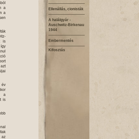
sból
en a
Ellenállás, cionisták
án a
ésen
A halálgyár -
Auschwitz-Birkenau
1944
lták
tz-
Embermentés
 is
 így
Kifosztás
anul
ció
ort
azt
ljai
 év
kor
k a
t is
ebb
nnal
ltak
s az