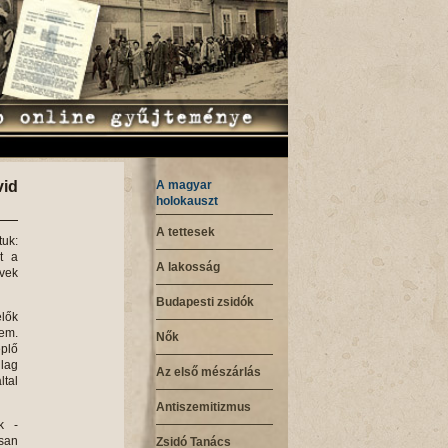
A magyar
vid
holokauszt
A tettesek
uk:
t a
A lakosság
yvek
Budapesti zsidók
élők
em.
Nők
eplő
lag
Az első mészárlás
ltal
Antiszemitizmus
k -
osan
Zsidó Tanács