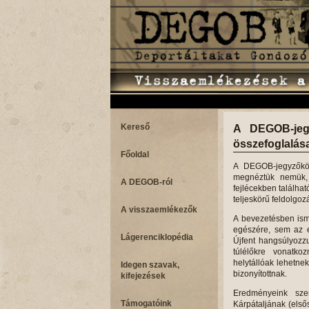
Kereső
A DEGOB-jegy
összefoglalás
Főoldal
A DEGOB-jegyzőkön
megnéztük nemük, 
A DEGOB-ról
fejlécekben találha
teljeskörű feldolgoz
A visszaemlékezők
A bevezetésben ism
egészére, sem az e
Lágerenciklopédia
Újfent hangsúlyozz
túlélőkre vonatko
helytállóak lehetne
Idegen szavak,
bizonyítottnak.
kifejezések
Eredményeink sze
Támogatóink
Kárpátaljának (első