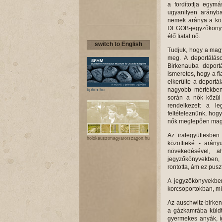
a fordítottja egym
ugyanilyen arányba
nemek aránya a köz
DEGOB-jegyzőkönyvek 
élő fiatal nő.
switch to English
Tudjuk, hogy a magy
meg. A deportálás
Birkenauba deportá
ismeretes, hogy a fi
elkerülte a deportá
nagyobb mértékben 
bphm.hu
során a nők közül 
rendelkezett a le
feltételeznünk, hog
nők meglepően mag
Az irategyüttesben
holokausztmagyarorszagon.hu
közöttieké - arán
növekedésével, a
jegyzőkönyvekben, 
rontotta, ám ez pusz
A jegyzőkönyvekbe
korcsoportokban, míg
Az auschwitz-birke
a gázkamrába küldté
gyermekes anyák, íg