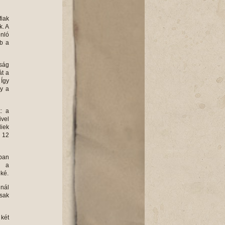
fiak
k. A
onló
bb a
óság
át a
 Így
gy a
: a
ivel
liek
k 12
sban
s a
eké.
inál
csak
 két