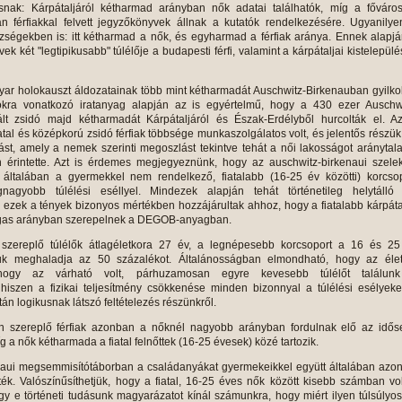
ásnak: Kárpátaljáról kétharmad arányban nők adatai találhatók, míg a főváro
n férfiakkal felvett jegyzőkönyvek állnak a kutatók rendelkezésére. Ugyanily
ségekben is: itt kétharmad a nők, és egyharmad a férfiak aránya. Ennek alapj
két "legtipikusabb" túlélője a budapesti férfi, valamint a kárpátaljai kistelepül
ar holokauszt áldozatainak több mint kétharmadát Auschwitz-Birkenauban gyilko
okra vonatkozó iratanyag alapján az is egyértelmű, hogy a 430 ezer Auschwi
lt zsidó majd kétharmadát Kárpátaljáról és Észak-Erdélyből hurcolták el. Az
atal és középkorú zsidó férfiak többsége munkaszolgálatos volt, és jelentős részük
lást, amely a nemek szerinti megoszlást tekintve tehát a női lakosságot aránytal
érintette. Azt is érdemes megjegyeznünk, hogy az auschwitz-birkenaui szelek
általában a gyermekkel nem rendelkező, fiatalabb (16-25 év közötti) korcsop
gnagyobb túlélési eséllyel. Mindezek alapján tehát történetileg helytálló 
y ezek a tények bizonyos mértékben hozzájárultak ahhoz, hogy a fiatalabb kárpáta
as arányban szerepelnek a DEGOB-anyagban.
 szereplő túlélők átlagéletkora 27 év, a legnépesebb korcsoport a 16 és 25
yuk meghaladja az 50 százalékot. Általánosságban elmondható, hogy az élet
hogy az várható volt, párhuzamosan egyre kevesebb túlélőt találun
hiszen a fizikai teljesítmény csökkenése minden bizonnyal a túlélési esélyeke
tán logikusnak látszó feltételezés részünkről.
n szereplő férfiak azonban a nőknél nagyobb arányban fordulnak elő az idős
 a nők kétharmada a fiatal felnőttek (16-25 évesek) közé tartozik.
naui megsemmisítótáborban a családanyákat gyermekeikkel együtt általában azo
k. Valószínűsíthetjük, hogy a fiatal, 16-25 éves nők között kisebb számban vo
y e történeti tudásunk magyarázatot kínál számunkra, hogy miért ilyen túlsúlyo