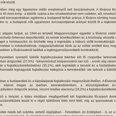
 nők között.
letően még egy figyelemre méltó eredményről kell beszámolnunk. A fővárosi fér
is 45 éves korig - a túlélők száma a kor növekedésével nem csökken, sőt, növekszi
rjedő korcsoportokban egyforma a budapesti férfiak aránya. A főváros némileg has
kre is: a budapesti nők ugyanezen korcsoportjainak arányai között itt a legkise
ok alapján tudjuk, az 1944-es területű Magyarországon egyedül a fővárosi zsid
chwitz-birkenaui deportációtól, és ennek következtében ez a közösség vészelte 
gel a holokausztot, és őrizhette meg a leginkább a háború előtti korstruktúráját.
rvekkel is indokolhatónak, magyarázhatónak tűnik az az előbb említett tény, ho
ben a fővárosiaknál találtuk a legkiegyensúlyozottabb korstruktúrát.
vekben szereplő túlélők foglalkozásukat tekintve két fő csoportba tartoznak
ban dolgozóké (37,5%) - túlnyomórészt kisiparosokról van szó -, ennél alig valam
k a foglalkozásnélküliekhez (35,1%), akik leginkább a tanulók és a háztartásbe
A harmadik legnagyobb foglalkozási kategória a kereskedőké: ide tartozik a túlélő
an a budapestiek és a kárpátaljaiak foglalkozási megoszlását illetően. A főváro
oz képest magas az iparban, kereskedelemben, a közszolgálatban é
pályákon dolgozók aránya, viszont relatíve alacsony (18,2%) a foglalkozásnélküli
ező a helyzet, a teljes mintában megfigyelhető két foglalkozási főcsoport dom
ozásnélküliek teszik ki e régió túlélőinek több mint felét, míg az iparosoknak 
a.
ületek másik két számba vehető régiójában - Felvidéken és Erdélyben - is ez a