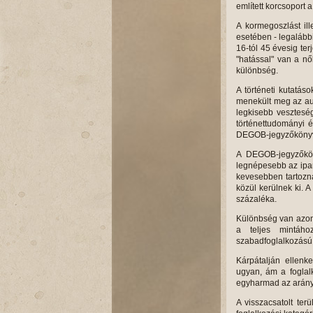
említett korcsoport a
A kormegoszlást il
esetében - legalább
16-tól 45 évesig te
"hatással" van a nő
különbség.
A történeti kutatás
menekült meg az aus
legkisebb veszteség
történettudományi é
DEGOB-jegyzőkönyvek
A DEGOB-jegyzőköny
legnépesebb az ipar
kevesebben tartozna
közül kerülnek ki. 
százaléka.
Különbség van azonb
a teljes mintáh
szabadfoglalkozású 
Kárpátalján ellenk
ugyan, ám a foglalk
egyharmad az arány
A visszacsatolt ter