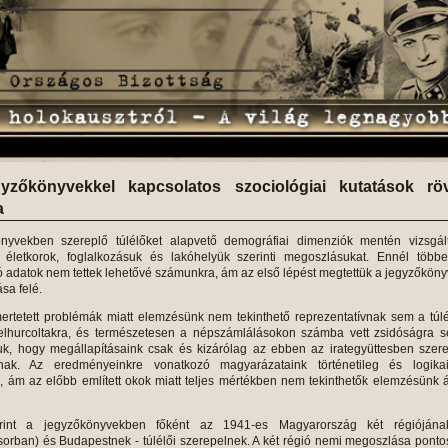
zőkönyvekkel kapcsolatos szociológiai kutatások rö
a
yvekben szereplő túlélőket alapvető demográfiai dimenziók mentén vizsgált
életkorok, foglalkozásuk és lakóhelyük szerinti megoszlásukat. Ennél többe
tó adatok nem tettek lehetővé számunkra, ám az első lépést megtettük a jegyzőkön
ása felé.
ertetett problémák miatt elemzésünk nem tekinthető reprezentatívnak sem a túl
lhurcoltakra, és természetesen a népszámlálásokon számba vett zsidóságra s
uk, hogy megállapításaink csak és kizárólag az ebben az irategyüttesben szer
znak. Az eredményeinkre vonatkozó magyarázataink történetileg és logikai
k, ám az előbb említett okok miatt teljes mértékben nem tekinthetők elemzésünk á
rint a jegyzőkönyvekben főként az 1941-es Magyarország két régiójána
sorban) és Budapestnek - túlélői szerepelnek. A két régió nemi megoszlása pont