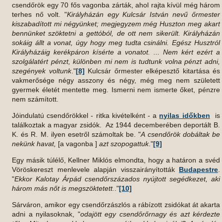
csendőrök egy 70 fős vagonba zárták, ahol rajta kívül még három
terhes nő volt. "
Királyházán egy Kulcsár István nevű őrmester
kiszabadított mi négyünket; megjegyzem még Huszton meg akart
bennünket szöktetni a gettóból, de ott nem sikerült. Királyházán
sokáig állt a vonat, úgy hogy meg tudta csinálni. Egész Husztról
Királyházáig kerékpáron kísérte a vonatot. ... Nem kért ezért a
szolgálatért pénzt, különben mi nem is tudtunk volna pénzt adni,
szegények voltunk
."
[8]
Kulcsár őrmester elképesztő kitartása és
vakmerősége négy asszony és négy, még meg nem született
gyermek életét mentette meg. Ismerni nem ismerte őket, pénzre
nem számított.
Jóindulatú csendőrökkel - ritka kivételként - a
nyilas időkben
is
találkoztak a magyar zsidók. Az 1944 decemberében deportált B.
K. és R. M. ilyen esetről számoltak be. "
A csendőrök dobáltak be
nekünk havat,
[a vagonba ]
azt szopogattuk
."
[9]
Egy másik túlélő, Kellner Miklós elmondta, hogy a határon a svéd
Vöröskereszt menlevele alapján visszairányították
Budapestre
.
"
Ekkor Kalotay Árpád csendőrszázados nyújtott segédkezet, aki
három más nőt is megszöktetett.
."
[10]
Sárváron, amikor egy csendőrzászlós a rábízott zsidókat át akarta
adni a nyilasoknak, "
odajött egy csendőrőrnagy és azt kérdezte