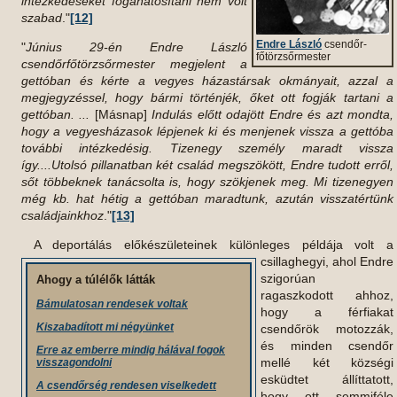
intézkedéseket foganatosítani nem volt
szabad
."
[12]
Endre László
csendőr-
"
Június 29-én Endre László
főtörzsőrmester
csendőrfőtörzsőrmester megjelent a
gettóban és kérte a vegyes házastársak okmányait, azzal a
megjegyzéssel, hogy bármi történjék, őket ott fogják tartani a
gettóban. ...
[Másnap]
Indulás előtt odajött Endre és azt mondta,
hogy a vegyesházasok lépjenek ki és menjenek vissza a gettóba
további intézkedésig. Tizenegy személy maradt vissza
így....Utolsó pillanatban két család megszökött, Endre tudott erről,
sőt többeknek tanácsolta is, hogy szökjenek meg. Mi tizenegyen
még kb. hat hétig a gettóban maradtunk, azután visszatértünk
családjainkhoz
."
[13]
A deportálás előkészületeinek különleges példája volt a
csillaghegyi,
ahol Endre
szigorúan
Ahogy a túlélők látták
ragaszkodott ahhoz,
Bámulatosan rendesek voltak
hogy a férfiakat
Kiszabadított mi négyünket
csendőrök motozzák,
és minden csendőr
Erre az emberre mindig hálával fogok
mellé két községi
visszagondolni
esküdtet állíttatott,
A csendőrség rendesen viselkedett
hogy ott semmiféle