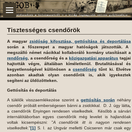
Tisztességes csendőrök
A magyar
zsidóság kifosztása, gettósítása és deportálása
során a főszerepet a magyar hatóságok játszották. A
megszálló német nácikkal kollaboráló kormány utasításait a
rendőrség
, a csendőrség és a
közigazgatási apparátus
tagjai
hajtották végre, általában kíméletlenül. Brutalitásával és
kegyetlenségével különösen a
csendőrség
tűnt ki. Elvétve
azonban akadtak olyan csendőrök is, akik igyekeztek
segíteni az üldözötteken.
Gettósítás és deportálás
A túlélők visszaemlékezése szerint a
gettósítás során
néhány
csendőr próbált emberségesen bánni a zsidókkal. D. J. úgy látta
,
a csendőrök Enyingen rendesen viselkedtek. Később a sárvári
internálótáborban egyes csendőrök még levelet is hajlandóak
voltak kicsempészni: "
A csendőrök itt is nagyon rendesen
viselkedtek
."
[1]
S. I. az Ungvár melletti Csicseren már csak egy