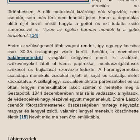
atrocitás ne
történhessen. A nők motozását kizárólag nők végezték, sem
csendőr, sem más férfi nem lehetett jelen. Endre a deportálás
előtti éjjel őrizet nélkül hagyta a gettót és ezt tudatta zsidó
ismerőseivel is. "
Ezen az éjjelen hárman mentek ki a gettó
területéről
."
[14]
Endre a szükségesnél több vagont rendelt, így egy-egy kocsiba
csak 30-35 csillaghegyi zsidó került. Később, a novemberi
halálmenetekből
vizsgálat ürügyével emelt ki zsidókat,
szökevényeket látott el hamis papírokkal, munkaszolgálatosok
szökését és bujkálását szervezte-fedezte. A háromgyermekes
családapa menekülő zsidókat rejtett el, saját és családja életét
kockáztatva. A csillaghegyi szociáldemokrata pártvezetőket és az
ottani lengyel menekülttábor lakóit szintén ő mentette meg a
Gestapótól. 1944 decemberében már rá is vadásztak a nyilasok,
de védenceinek nagy részével együtt megmenekült. Endre László
csendőr főtörzsőrmesternek összességében mintegy négyszáz
magyar és lengyel zsidó, valamint lengyel menekült köszönhette
életét.
[15]
Nevét még ma sem őrzi emléktábla.
Lábjegyzetek