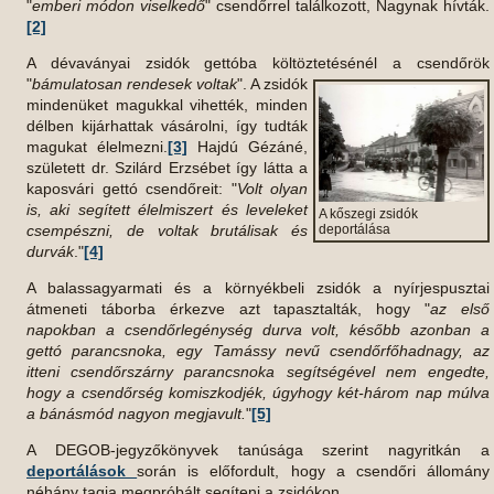
"
emberi módon viselkedő
" csendőrrel találkozott, Nagynak hívták.
[2]
A dévaványai zsidók gettóba költöztetésénél a csendőrök
"
bámulatosan rendesek
voltak
". A zsidók
mindenüket magukkal vihették, minden
délben kijárhattak vásárolni, így tudták
magukat élelmezni.
[3]
Hajdú Gézáné,
született dr. Szilárd Erzsébet így látta a
kaposvári gettó csendőreit: "
Volt olyan
is, aki segített élelmiszert és leveleket
A kőszegi zsidók
csempészni, de voltak brutálisak és
deportálása
durvák
."
[4]
A balassagyarmati és a környékbeli zsidók a nyírjespusztai
átmeneti táborba érkezve azt tapasztalták, hogy "
az első
napokban a csendőrlegénység durva volt, később azonban a
gettó parancsnoka, egy Tamássy nevű csendőrfőhadnagy, az
itteni csendőrszárny parancsnoka segítségével nem engedte,
hogy a csendőrség komiszkodjék, úgyhogy két-három nap múlva
a bánásmód nagyon megjavult.
"
[5]
A DEGOB-jegyzőkönyvek tanúsága szerint nagyritkán a
deportálások
során is előfordult, hogy a csendőri állomány
néhány tagja megpróbált segíteni a zsidókon.