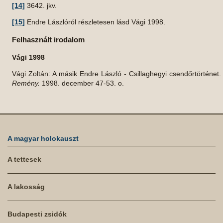
[14]
3642. jkv.
[15]
Endre Lászlóról részletesen lásd Vági 1998.
Felhasznált irodalom
Vági 1998
Vági Zoltán: A másik Endre László - Csillaghegyi csendőrtörténet.
Remény.
1998. december 47-53. o.
A magyar holokauszt
A tettesek
A lakosság
Budapesti zsidók