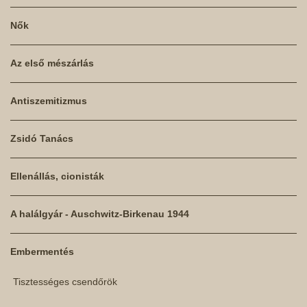
Nők
Az első mészárlás
Antiszemitizmus
Zsidó Tanács
Ellenállás, cionisták
A halálgyár - Auschwitz-Birkenau 1944
Embermentés
Tisztességes csendőrök