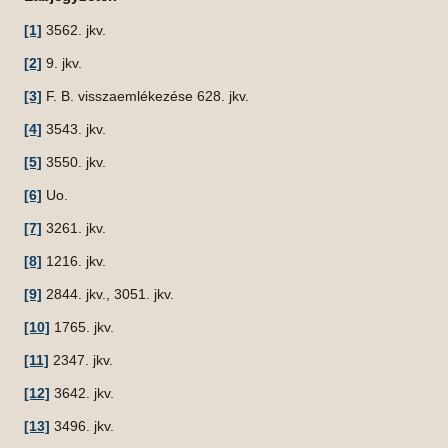
[1]
3562. jkv.
[2]
9. jkv.
[3]
F. B. visszaemlékezése 628. jkv.
[4]
3543. jkv.
[5]
3550. jkv.
[6]
Uo.
[7]
3261. jkv.
[8]
1216. jkv.
[9]
2844. jkv., 3051. jkv.
[10]
1765. jkv.
[11]
2347. jkv.
[12]
3642. jkv.
[13]
3496. jkv.