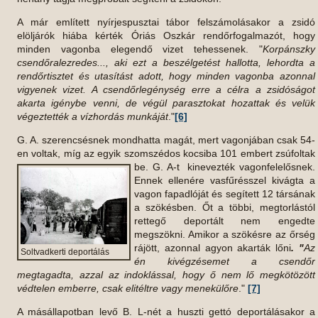
A már említett nyírjespusztai tábor felszámolásakor a zsidó
elöljárók hiába kérték Óriás Oszkár rendőrfogalmazót, hogy
minden vagonba elegendő vizet tehessenek. "
Korpánszky
csendőralezredes..., aki ezt a beszélgetést hallotta, lehordta a
rendőrtisztet és utasítást adott, hogy minden vagonba azonnal
vigyenek vizet. A csendőrlegénység erre a célra a zsidóságot
akarta igénybe venni, de végül parasztokat hozattak és velük
végeztették a vízhordás munkáját
."
[6]
G. A. szerencsésnek mondhatta magát, mert vagonjában csak 54-
en voltak, míg az egyik szomszédos kocsiba 101 embert zsúfoltak
be.
G. A-t kinevezték vagonfelelősnek.
Ennek ellenére vasfűrésszel kivágta a
vagon fapadlóját és segített 12 társának
a szökésben. Őt a többi, megtorlástól
rettegő deportált nem engedte
megszökni. Amikor a szökésre az őrség
rájött, azonnal agyon akarták lőni
. "
Az
Soltvadkerti deportálás
én kivégzésemet a csendőr
megtagadta, azzal az indoklással, hogy ő nem lő megkötözött
védtelen emberre, csak elitéltre vagy menekülőre
."
[7]
A másállapotban levő B. L-nét a huszti gettó deportálásakor a