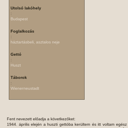
Utolsó lakóhely
:
Budapest
Foglalkozás
:
háztartásbeli, asztalos neje
Gettó
:
Huszt
Táborok
:
Wienerneustadt
Fent nevezett előadja a következőket:
1944. április elején a huszti gettóba kerültem és itt voltam egész