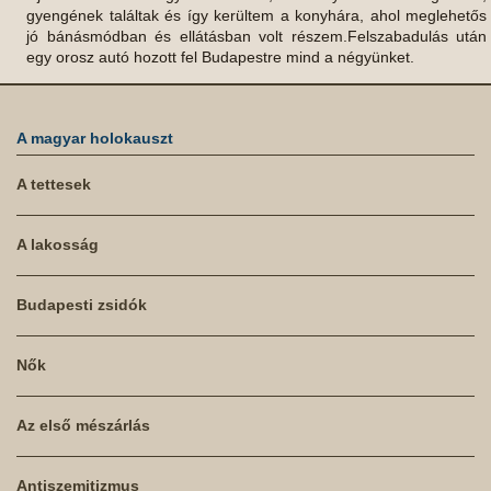
gyengének találtak és így kerültem a konyhára, ahol meglehetős
jó bánásmódban és ellátásban volt részem.Felszabadulás után
egy orosz autó hozott fel Budapestre mind a négyünket.
A magyar holokauszt
A tettesek
A lakosság
Budapesti zsidók
Nők
Az első mészárlás
Antiszemitizmus