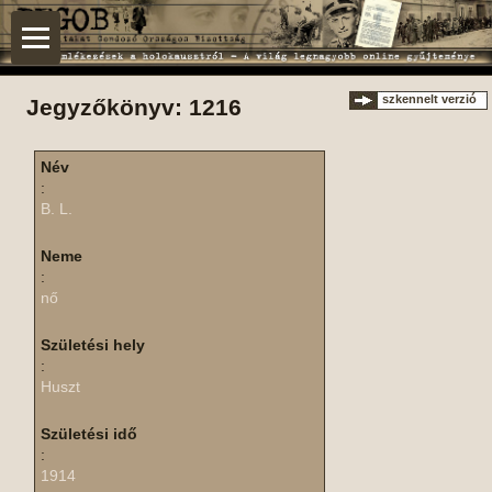
szkennelt verzió
Jegyzőkönyv: 1216
Név
:
B. L.
Neme
:
nő
Születési hely
:
Huszt
Születési idő
:
1914