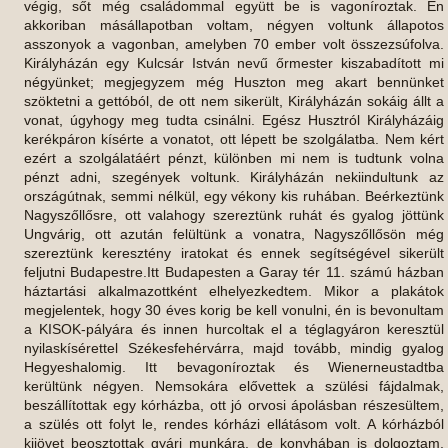
végig, sőt még családommal együtt be is vagoníroztak. Én
akkoriban másállapotban voltam, négyen voltunk állapotos
asszonyok a vagonban, amelyben 70 ember volt összezsúfolva.
Királyházán egy Kulcsár István nevű őrmester kiszabadított mi
négyünket; megjegyzem még Huszton meg akart bennünket
szöktetni a gettóból, de ott nem sikerült, Királyházán sokáig állt a
vonat, úgyhogy meg tudta csinálni. Egész Husztról Királyházáig
kerékpáron kísérte a vonatot, ott lépett be szolgálatba. Nem kért
ezért a szolgálatáért pénzt, különben mi nem is tudtunk volna
pénzt adni, szegények voltunk. Királyházán nekiindultunk az
országútnak, semmi nélkül, egy vékony kis ruhában. Beérkeztünk
Nagyszőllősre, ott valahogy szereztünk ruhát és gyalog jöttünk
Ungvárig, ott azután felültünk a vonatra, Nagyszőllősön még
szereztünk keresztény iratokat és ennek segítségével sikerült
feljutni Budapestre.Itt Budapesten a Garay tér 11. számú házban
háztartási alkalmazottként elhelyezkedtem. Mikor a plakátok
megjelentek, hogy 30 éves korig be kell vonulni, én is bevonultam
a KISOK-pályára és innen hurcoltak el a téglagyáron keresztül
nyilaskísérettel Székesfehérvárra, majd tovább, mindig gyalog
Hegyeshalomig. Itt bevagoníroztak és Wienerneustadtba
kerültünk négyen. Nemsokára elővettek a szülési fájdalmak,
beszállítottak egy kórházba, ott jó orvosi ápolásban részesültem,
a szülés ott folyt le, rendes kórházi ellátásom volt. A kórházból
kijövet beosztottak gyári munkára, de konyhában is dolgoztam,