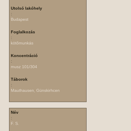
Utolsó lakóhely
:
Budapest
Foglalkozás
:
kötõmunkás
Koncentráció
:
musz 101/304
Táborok
:
Mauthausen, Günskirhcen
Név
:
F. S.