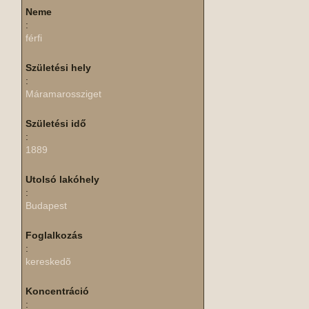
Neme
:
férfi
Születési hely
:
Máramarossziget
Születési idő
:
1889
Utolsó lakóhely
:
Budapest
Foglalkozás
:
kereskedõ
Koncentráció
: