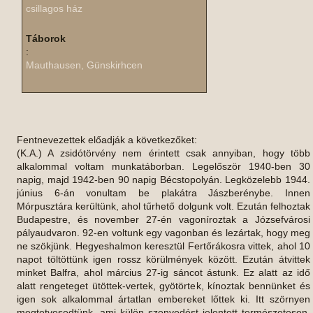
csillagos ház
Táborok
:
Mauthausen, Günskirhcen
Fentnevezettek előadják a következőket:
(K.A.) A zsidótörvény nem érintett csak annyiban, hogy több
alkalommal voltam munkatáborban. Legelőször 1940-ben 30
napig, majd 1942-ben 90 napig Bécstopolyán. Legközelebb 1944.
június 6-án vonultam be plakátra Jászberénybe. Innen
Mórpusztára kerültünk, ahol tűrhető dolgunk volt. Ezután felhoztak
Budapestre, és november 27-én vagoníroztak a Józsefvárosi
pályaudvaron. 92-en voltunk egy vagonban és lezártak, hogy meg
ne szökjünk. Hegyeshalmon keresztül Fertőrákosra vittek, ahol 10
napot töltöttünk igen rossz körülmények között. Ezután átvittek
minket Balfra, ahol március 27-ig sáncot ástunk. Ez alatt az idő
alatt rengeteget ütöttek-vertek, gyötörtek, kínoztak bennünket és
igen sok alkalommal ártatlan embereket lőttek ki. Itt szörnyen
megtetvesedtünk, ami külön szenvedést jelentett természetesen.