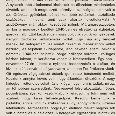
A nyilasok több alkalommal kiraboltak és állandóan mindenünket
elvették, ami nekik megtetszett, bármilyen szükséges holmi volt is
az. Óránkat, gyűrűnket, pénzünket, jobb ruháinkat, tisztálkodó
eszközöket, mindent, amit csak akartak elvettek.(F.S.) A
zsidótörvény már akkor kezdődött nálunk Máramarosszigeten,
amikor a magyarok bejöttek 1940-ben és elvették az üzleteket,
iparokat, stb. Ettől kezdve igen rossz dolgunk volt. A környékbeliek
nagyon zsidóztak, antiszemiták voltak. Egy nap egy lengyel
menekültet befogadtam, és emiatt nekem is menekülnöm kellett
hazulról, és feljöttem Budapestre, ahol feketén éltem. Mikor a
németek 1940-ben bejöttek, sárga csillagot hordtam, csillagos
házban laktam, itt korlátozva voltam a kimenetelben. Egy nap -
november 27-én - jöttek a nyilasok, összeszedték a lakókat, és
kivittek a Józsefvárosi pályaudvarra, ahonnan Fertőrákosra vittek.
Ott egészen végig sáncot ástunk igen rossz bánásmód mellett.
Kosztunk annyira kevés volt, hogy állandóan éheztünk. A nagy
hidegben rettenetes sokat fáztunk úgy, hogy nem is tudtuk, mi az.
amitől jobban szenvedünk. Négyesével felsorakoztattak, hóban,
pocsolyában, ilyenkor kezünk-lábunk lefagyott, s futni nem volt
szabad, hogy kissé felmelegedjünk. Később bementünk a
pajtákba, ahol el voltunk szállásolva s úgy, ahogy voltunk, vizesen
lefeküdtünk. Természetes, hogy ilyen életmód mellett nagyon sok
volt a beteg és a halálozás. A betegeket egyszerűen lelőtték és