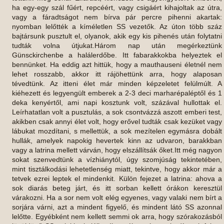
ha egy-egy szál fűért, repcéért, vagy csigáért kihajoltak az útra,
vagy a fáradtságot nem bírva pár percre pihenni akartak:
nyomban lelőtték a kíméletlen SS vezetők. Az úton több száz
bajtársunk pusztult el, olyanok, akik egy kis pihenés után folytatni
tudták volna útjukat.Három nap után megérkeztünk
Günsckirchenbe a halálerdőbe. Itt fabarakkokba helyeztek el
bennünket. Ha eddig azt hittük, hogy a mauthauseni életnél nem
lehet rosszabb, akkor itt rájöhettünk arra, hogy alaposan
tévedtünk. Az itteni élet már minden képzeletet felülmúlt. A
kiéhezett és legyengült emberek a 2-3 deci marharépaléptől és 1
deka kenyértől, ami napi kosztunk volt, százával hullottak el.
Leírhatatlan volt a pusztulás, a sok csontvázzá aszott emberi test,
akikben csak annyi élet volt, hogy erővel tudták csak kezüket vagy
lábukat mozdítani, s mellettük, a sok mezítelen egymásra dobált
hullák, amelyek napokig hevertek kinn az udvaron, barakkban
vagy a latrina mellett várván, hogy elszállítsák őket.Itt még nagyon
sokat szenvedtünk a vízhiánytól, úgy szomjúság tekintetében,
mint tisztálkodási lehetetlenség miatt, tekintve, hogy akkor már a
tetvek ezrei leptek el mindenkit. Külön fejezet a latrina: ahova a
sok diarás beteg járt, és itt sorban kellett órákon keresztül
várakozni. Ha a sor nem volt elég egyenes, vagy valaki nem bírt a
sorjára várni, azt a mindent figyelő, és mindent látó SS azonnal
lelőtte. Egyébként nem kellett semmi ok arra, hogy szórakozásból