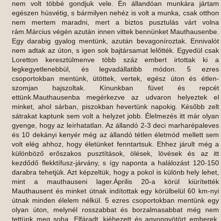
nem volt többé gondjuk vele. Én állandóan munkára jártam
egészen húsvétig, s bármilyen nehéz is volt a munka, csak otthon
nem mertem maradni, mert a biztos pusztulás várt volna
rám.Március végén azután innen vittek bennünket Mauthausenbe.
Egy darabig gyalog mentünk, azután bevagoníroztak. Ennivalót
nem adtak az úton, s igen sok bajtársamat lelőtték. Egyedül csak
Loretton keresztülmenve több száz embert irtottak ki a
legkegyetlenebbül, és legvadállatibb módon. 5 ezres
csoportokban mentünk, ütöttek, vertek, egész úton és étlen-
szomjan hajszoltak. Kínunkban füvet és repcét
ettünk.Mauthausenba megérkezve az udvaron helyeztek el
minket, ahol sárban, piszokban hevertünk napokig. Később zelt
sátrakat kaptunk sem volt a helyzet jobb. Élelmezés itt már olyan
gyenge, hogy az leírhatatlan. Az állandó 2-3 deci marharépaleves
és 10 dekányi kenyér még az állandó tétlen életmód mellett sem
volt elég ahhoz, hogy életünket fenntartsuk. Ehhez járult még a
különböző erőszakos pusztítások, ölések, lövések és az itt
kezdődő flekktífusz-járvány, s így naponta a halálozást 120-150
darabra tehetjük. Azt képzeltük, hogy a pokol is különb hely lehet,
mint a mauthauseni lager.Április 20-a körül kiürítették
Mauthausent és minket útnak indítottak egy körülbelül 60 km-nyi
útnak minden élelem nélkül. 5 ezres csoportokban mentünk egy
olyan úton, melynél rosszabbat és borzalmasabbat még nem
tettünk meg soha. Elfáradt, kiéhezett és agyongyötört emberek,