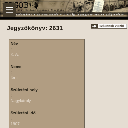
szkennelt verzió
Jegyzőkönyv: 2631
Név
:
K. A.
Neme
:
férfi
Születési hely
:
Nagykároly
Születési idő
:
1907