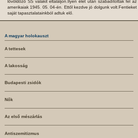
lövöldöző SS valakit eltaláljon.Ilyen élet után szabadítottak fel az
amerikaiak 1945. 05. 04-én. Ettől kezdve jó dolgunk volt.Fentieket
saját tapasztalatainkból adtuk elő.
A magyar holokauszt
A tettesek
A lakosság
Budapesti zsidók
Nők
Az első mészárlás
Antiszemitizmus