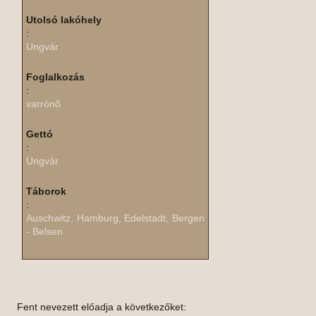
Utolsó lakóhely
:
Ungvár
Foglalkozás
:
varrónõ
Gettó
:
Ungvár
Táborok
:
Auschwitz, Hamburg, Edelstadt, Bergen
- Belsen
Fent nevezett előadja a következőket: