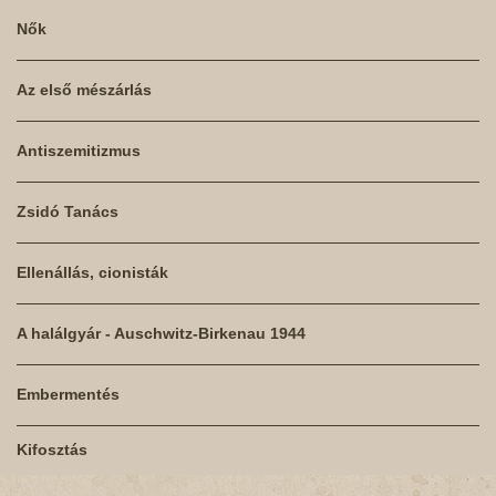
Nők
Az első mészárlás
Antiszemitizmus
Zsidó Tanács
Ellenállás, cionisták
A halálgyár - Auschwitz-Birkenau 1944
Embermentés
Kifosztás