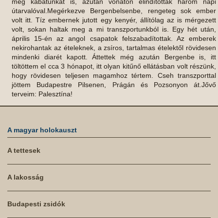
még kabátunkat is, azután vonaton elindítottak három napi
útarvalóval.Megérkezve Bergenbelsenbe, rengeteg sok ember
volt itt. Tíz embernek jutott egy kenyér, állítólag az is mérgezett
volt, sokan haltak meg a mi transzportunkból is. Egy hét után,
április 15-én az angol csapatok felszabadítottak. Az emberek
nekirohantak az ételeknek, a zsíros, tartalmas ételektől rövidesen
mindenki diarét kapott. Áttettek még azután Bergenbe is, itt
töltöttem el cca 3 hónapot, itt olyan kitűnő ellátásban volt részünk,
hogy rövidesen teljesen magamhoz tértem. Cseh transzporttal
jöttem Budapestre Pilsenen, Prágán és Pozsonyon át.Jővő
terveim: Palesztína!
A magyar holokauszt
A tettesek
A lakosság
Budapesti zsidók