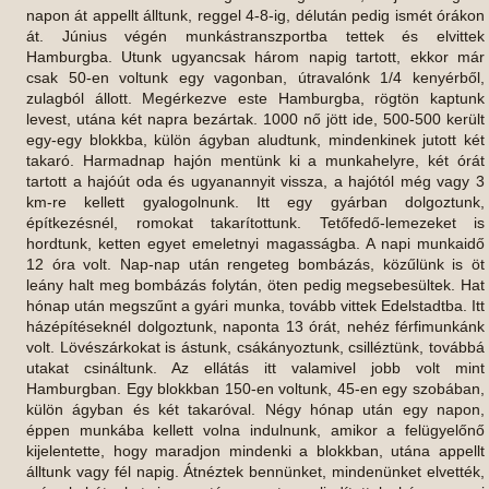
napon át appellt álltunk, reggel 4-8-ig, délután pedig ismét órákon
át. Június végén munkástranszportba tettek és elvittek
Hamburgba. Utunk ugyancsak három napig tartott, ekkor már
csak 50-en voltunk egy vagonban, útravalónk 1/4 kenyérből,
zulagból állott. Megérkezve este Hamburgba, rögtön kaptunk
levest, utána két napra bezártak. 1000 nő jött ide, 500-500 került
egy-egy blokkba, külön ágyban aludtunk, mindenkinek jutott két
takaró. Harmadnap hajón mentünk ki a munkahelyre, két órát
tartott a hajóút oda és ugyanannyit vissza, a hajótól még vagy 3
km-re kellett gyalogolnunk. Itt egy gyárban dolgoztunk,
építkezésnél, romokat takarítottunk. Tetőfedő-lemezeket is
hordtunk, ketten egyet emeletnyi magasságba. A napi munkaidő
12 óra volt. Nap-nap után rengeteg bombázás, közűlünk is öt
leány halt meg bombázás folytán, öten pedig megsebesültek. Hat
hónap után megszűnt a gyári munka, tovább vittek Edelstadtba. Itt
házépítéseknél dolgoztunk, naponta 13 órát, nehéz férfimunkánk
volt. Lövészárkokat is ástunk, csákányoztunk, csilléztünk, továbbá
utakat csináltunk. Az ellátás itt valamivel jobb volt mint
Hamburgban. Egy blokkban 150-en voltunk, 45-en egy szobában,
külön ágyban és két takaróval. Négy hónap után egy napon,
éppen munkába kellett volna indulnunk, amikor a felügyelőnő
kijelentette, hogy maradjon mindenki a blokkban, utána appellt
álltunk vagy fél napig. Átnéztek bennünket, mindenünket elvették,