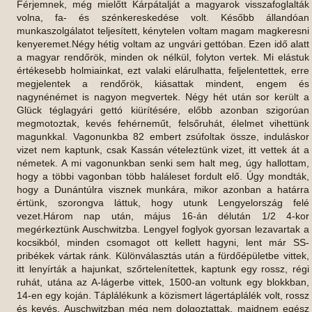
Férjemnek, még mielőtt Kárpátalját a magyarok visszafoglalták
volna, fa- és szénkereskedése volt. Később állandóan
munkaszolgálatot teljesített, kénytelen voltam magam magkeresni
kenyeremet.Négy hétig voltam az ungvári gettóban. Ezen idő alatt
a magyar rendőrök, minden ok nélkül, folyton vertek. Mi elástuk
értékesebb holmiainkat, ezt valaki elárulhatta, feljelentettek, erre
megjelentek a rendőrök, kiásattak mindent, engem és
nagynénémet is nagyon megvertek. Négy hét után sor került a
Glück téglagyári gettó kiürítésére, előbb azonban szigorúan
megmotoztak, kevés fehérneműt, felsőruhát, élelmet vihettünk
magunkkal. Vagonunkba 82 embert zsúfoltak össze, induláskor
vizet nem kaptunk, csak Kassán vételeztünk vizet, itt vettek át a
németek. A mi vagonunkban senki sem halt meg, úgy hallottam,
hogy a többi vagonban több haláleset fordult elő. Úgy mondták,
hogy a Dunántúlra visznek munkára, mikor azonban a határra
értünk, szorongva láttuk, hogy utunk Lengyelország felé
vezet.Három nap után, május 16-án délután 1/2 4-kor
megérkeztünk Auschwitzba. Lengyel foglyok gyorsan lezavartak a
kocsikból, minden csomagot ott kellett hagyni, lent már SS-
pribékek vártak ránk. Különválasztás után a fürdőépületbe vittek,
itt lenyírták a hajunkat, szőrtelenítettek, kaptunk egy rossz, régi
ruhát, utána az A-lágerbe vittek, 1500-an voltunk egy blokkban,
14-en egy koján. Táplálékunk a közismert lágertáplálék volt, rossz
és kevés. Auschwitzban még nem dolgoztattak, majdnem egész