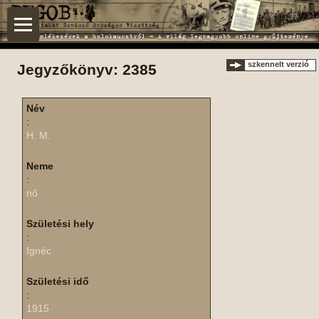
szkennelt verzió
Jegyzőkönyv: 2385
Név
:
H. M.
Neme
:
nő
Születési hely
:
Ignéc
Születési idő
:
1915