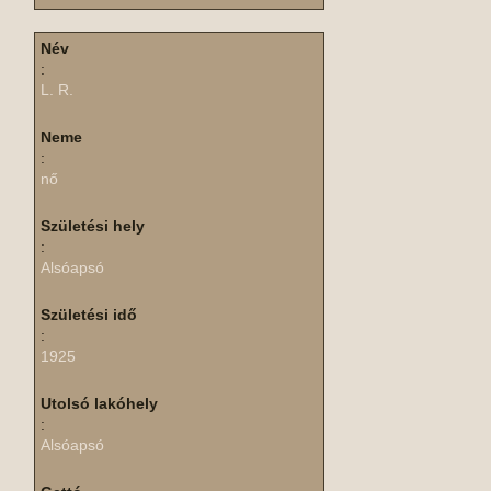
Név
:
L. R.
Neme
:
nő
Születési hely
:
Alsóapsó
Születési idő
:
1925
Utolsó lakóhely
:
Alsóapsó