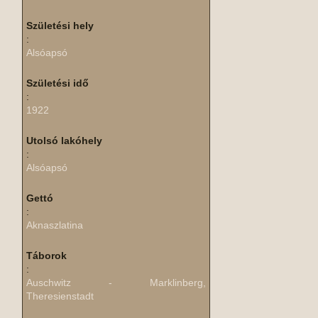
Születési hely
:
Alsóapsó
Születési idő
:
1922
Utolsó lakóhely
:
Alsóapsó
Gettó
:
Aknaszlatina
Táborok
:
Auschwitz - Marklinberg,
Theresienstadt