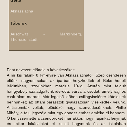
Gettó
:
Aknaszlatina
Táborok
:
Auschwitz - Marklinberg,
Theresienstadt
Fent nevezett előadja a következőket:
A mi kis falunk 8 km-nyire van Aknaszlatinától. Szép csendesen
éltünk, nagyon sokan az iparban helyzkedtek el. Béke honolt
lelkünkben, szívünkben március 19-ig. Azután mint feldúlt
hangyaboly szaladgáltunk ide-oda, várva a csodát, amely sajnos
csak álom maradt. Már legelső időben csillagviselésre köteleztek
bennünket; az ottani parasztok gyalázatosan viselkedtek velünk.
Antiszemiták voltak, előidézői nagy szenvedésünknek. Phillip
Mihály, a falu jegyzője mint egy gonosz ember emléke él bennem.
Ő kényszerítette a csendőröket már akkor, hogy hajunkat lenyírják
és mikor lakásainkat el kellett hagynunk és az iskolában