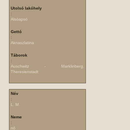
Utolsó lakóhely
:
Alsóapsó
Gettó
:
Aknaszlatina
Táborok
:
Auschwitz - Marklinberg,
Theresienstadt
Név
:
L. M.
Neme
:
nő