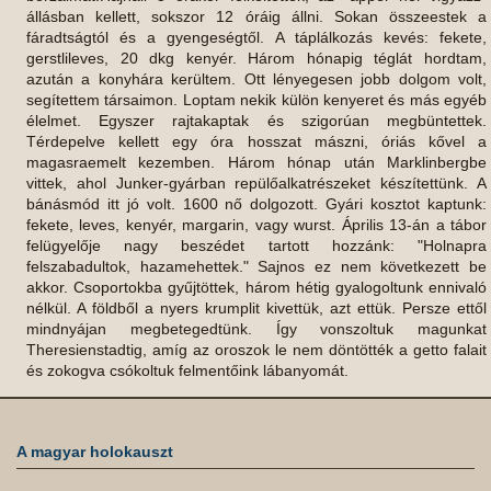
állásban kellett, sokszor 12 óráig állni. Sokan összeestek a
fáradtságtól és a gyengeségtől. A táplálkozás kevés: fekete,
gerstlileves, 20 dkg kenyér. Három hónapig téglát hordtam,
azután a konyhára kerültem. Ott lényegesen jobb dolgom volt,
segítettem társaimon. Loptam nekik külön kenyeret és más egyéb
élelmet. Egyszer rajtakaptak és szigorúan megbüntettek.
Térdepelve kellett egy óra hosszat mászni, óriás kővel a
magasraemelt kezemben. Három hónap után Marklinbergbe
vittek, ahol Junker-gyárban repülőalkatrészeket készítettünk. A
bánásmód itt jó volt. 1600 nő dolgozott. Gyári kosztot kaptunk:
fekete, leves, kenyér, margarin, vagy wurst. Április 13-án a tábor
felügyelője nagy beszédet tartott hozzánk: "Holnapra
felszabadultok, hazamehettek." Sajnos ez nem következett be
akkor. Csoportokba gyűjtöttek, három hétig gyalogoltunk ennivaló
nélkül. A földből a nyers krumplit kivettük, azt ettük. Persze ettől
mindnyájan megbetegedtünk. Így vonszoltuk magunkat
Theresienstadtig, amíg az oroszok le nem döntötték a getto falait
és zokogva csókoltuk felmentőink lábanyomát.
A magyar holokauszt