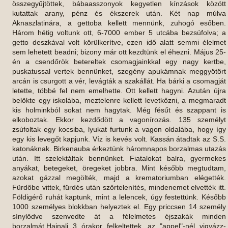
összegyűjtöttek, bábaasszonyok kegyetlen kínzások között
kutattak arany, pénz és ékszerek után. Két nap múlva
Aknaszlatinára, a gettoba kellett mennünk, zuhogó esőben.
Három hétig voltunk ott, 6-7000 ember 5 utcába bezsúfolva; a
getto deszkával volt körülkerítve, ezen idő alatt semmi élelmet
sem lehetett beadni; bizony már ott kezdtünk el éhezni. Május 25-
én a csendőrök betereltek csomagjainkkal egy nagy kertbe,
puskatussal vertek bennünket, szegény apukámnak meggyötört
arcán is csurgott a vér, levágták a szakállát. Ha bárki a csomagját
letette, többé fel nem emelhette. Ott kellett hagyni. Azután újra
belökte egy iskolába, meztelenre kellett levetkőzni, a megmaradt
kis holminkból sokat nem hagytak. Még fésűt és szappant is
elkoboztak. Ekkor kezdődött a vagonírozás. 135 személyt
zsúfoltak egy kocsiba, lyukat furtunk a vagon oldalába, hogy így
egy kis levegőt kapjunk. Víz is kevés volt. Kassán átadtak az S.S.
katonáknak. Birkenauba érkeztünk háromnapos borzalmas utazás
után. Itt szelektáltak bennünket. Fiatalokat balra, gyermekes
anyákat, betegeket, öregeket jobbra. Mint később megtudtam,
azokat gázzal megölték, majd a krematoriumban elégették.
Fürdőbe vittek, fürdés után szőrtelenítés, mindenemet elvették itt.
Földigérő ruhát kaptunk, mint a lelencek, úgy festettünk. Később
1000 személyes blokkban helyeztek el. Egy priccsen 14 személy
sínylődve szenvedte át a félelmetes éjszakák minden
borzalmát.Hajnali 3 órakor felkeltettek, az "appel"-nél vigyázz-