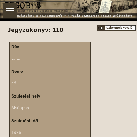
szkennelt verzió
Jegyzőkönyv: 110
Név
:
L. E.
Neme
:
nő
Születési hely
:
Alsóapsó
Születési idő
:
1926