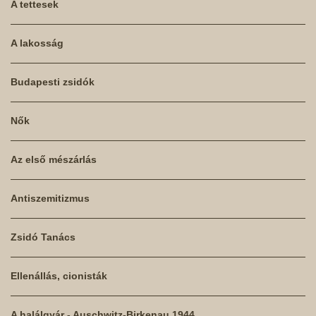
A tettesek
A lakosság
Budapesti zsidók
Nők
Az első mészárlás
Antiszemitizmus
Zsidó Tanács
Ellenállás, cionisták
A halálgyár - Auschwitz-Birkenau 1944