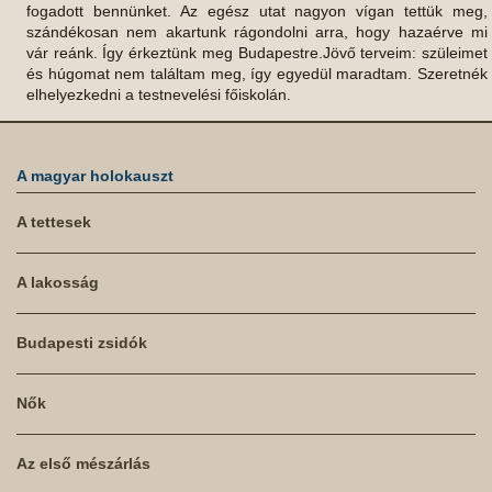
A magyar holokauszt
A tettesek
A lakosság
Budapesti zsidók
Nők
Az első mészárlás