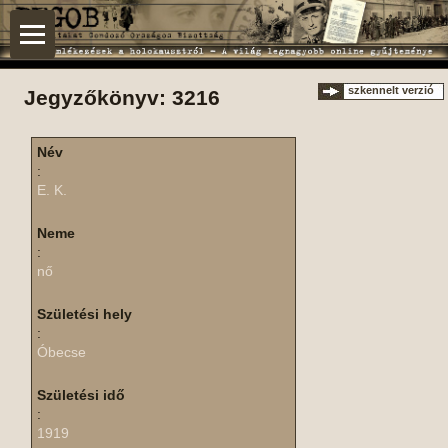
szkennelt verzió
Jegyzőkönyv: 3216
Név
:
E. K.
Neme
:
nő
Születési hely
:
Óbecse
Születési idő
:
1919