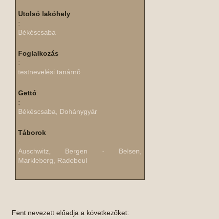
Utolsó lakóhely
:
Békéscsaba
Foglalkozás
:
testnevelési tanárnõ
Gettó
:
Békéscsaba, Dohánygyár
Táborok
:
Auschwitz, Bergen - Belsen,
Markleberg, Radebeul
Fent nevezett előadja a következőket: