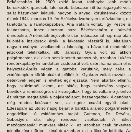
Békéscsabán kb. 2500 zsidó lakott, többnyire jobb módú kereskedők, iparosok, lateinerek. Édesapám itt bankigazgató volt, saját házunkban laktunk, nagyon jó anyagi körülmények között éltünk.1944. március 19.-én Székelyudvarhelyen tartózkodtam, ott tanítottam, a tanítóképzőben. Árja irataim voltak, így Pestre is felutazhatta, innen utaztam haza Békéscsabára a húsvéti ünnepekre. A németek bejövetele után édesapámat nap-nap után különféle inzultusok érték, a lakosság részéről is. Általában nagyon csúnyán viselkedett a lakosság, a házunkat mindenféle jelzőkkel telefirkálták, stb. Jánossy Gyula volt az akkori polgármester, aki ellen nem lehetett panaszunk, azonban Lukács rendőrkapitány kimondottan zsidóbarát volt, ezért hamarosan el is helyezték.Április végén a gettóba kerültünk, mely célra a zsidótemplom körüli utcákat jelölték ki. Gyakran voltak razziák, a detektívek engem is elvittek egy éjszaka. Nem akarták elhinni, hogy szüleimnél lakom, azt hitték, hogy szökevény vagyok, bevittek a rendőrségre, ott kivizsgálták, hogy be voltam-e jelentve és miután megtalálták a bejelentőlapot, hazaengedtek. A gettóban elég rendes lakásunk volt, az egész család együtt lakott. Édesapám az utolsó napig bejárt a bankba állandó polgármesteri engedéllyel. A zsidótanács tagjai: Guttman, Dr. Révész, Sebestyén, stb. elég rendesen viselkedtek. A nőket mezőgazdasági munkára vitték ki, ez azonban csak önkéntes jelentkezésre történt, később azonban ezt a főispán letiltotta. Az utcai gettóablakok be voltak meszelve, a kapuk állandóan zárva ezzel a felirattal: "Zsidóház". Többen megszöktek a gettóból, én is meg akartam szökni, azonban szüleimre való tekintettel elálltam tervemtől. Úgy emlékszem, csak természetes halálesetek fordultak elő itt. Az állandó házkutatások ékszerek és élelem után napirenden voltak. A város gettóban 2500-an voltunk, négy héten át, azután átvittek a vasúti állomás mellett lévő dohánygyárba. Piszkos barakkokban voltunk elhelyezve, állandó kínzások, verések, vallatások az SS-ek részéről gyakoriak volta, így a Hubertus gyár igazgatóját, Deutschot agyonverték. Általában főleg a gazdagabb, tekintélyesebb férfiakat hívták be és vallatták az elásott ékszerek miatt, sőt az elásott holmit kivétették velük. Engem is elfogtak egy elfogott levél miatt, amelyben egyik keresztény barátnőm azt írja nekem, hogy festessem be a hajamat szőkére. Bevittek a vallató cellába, hozattak fodrásznőt, akinek meg kellett vizsgálnia a hajamat, hogy be van-e festve. A hajam színét természetesnek találta, erre az SS elengedett azzal a feltétellel, hogy nem kísérlek meg szökést, sem szöktetést, ellenkező esetben anyám szemeláttára főbe lőnek. Ebből kifolyólag édesanyám kétszer is szívattakot kapott. Itt is napirenden voltak a kutatások, elvették az iratokat, fényképeket összetépték. Egy alkalommal az egyik SS tiszt behozott a gettóba 3 kg cseresznyét, azt az éhező kis zsidógyerekek közé dobálta, élvezettel nézte, amint a szerencsétlen gyerekek össze-vissza marták egymást a cseresznyéért. A gettókórházban voltam ápolónő, alkalmam volt sajnos nagyon sok öngyilkost látnom, a legtöbb esetben halállal végződtek az öngyilkossági kísérletek. Többek között a pesti Fajor szanatórium igazgatója is ott halt meg, morfiummal mérgezte meg magát és egy másfél éves kisfiát, valamit feleségét. Az apa és a kisfiú meghalt, az asszony életben maradt, vele együtt jöttünk ki Auschwitzba. A dohánygyári gettóban a békés megyei zsidósággal együtt 4000 ember volt együtt. Mindenféle felesleges munkát végeztettek a nőkkel, közben az SS parancsnok állandóan gumibottal ját körül a felügyeletet tábori csendőrök, SS-ek látták el, a belső rend fenntartásáról pedig zsidó rendőrök gondoskodtak. Június 24.-én beosztottak transzportba. Az egész gettót egyszerre ürítették ki és vagonírozták be. Közvetlen bevagonírozás előtt nagy kutatás volt. Vöröskeresztes ápolónők kutatták át a nőket, mégpedig a legalaposabban. Mi sok mindent vittünk magunkkal, mert az ellenőrzést végző detektív édesapáméknak jó ismerőse volt.A többiek két váltás fehérneműt, 2 pár cipőt, 2 ruhát, ágyneműt és kétheti élelmet vihettek magukkal. 86 embert tettek egy vagonba, mely egészen kicsi vagon volt, vizet kaptunk induláskor. Mint ### útközben leengedtek vízért. WC vödrökről is gondoskodás történt. Induláskor elegendő kenyeret is kaptunk, mindenről a zsidótanács gondoskodott. Egyesek szerint fogolycseréről volt szó, a pesszimisták azonban úgy vélték, hogy meghalni visznek el bennünket. Kassa felé mentünk, ott már láttuk, hogy utunk Lengyelország felé vezet, ebből következtettük, hogy jó nem várhat ránk. Kassán a bennünket kísérő csendőröket SS-ek váltották fel. A mi vagonunkban senki sem szökött meg, édesapám volt a vagonparancsnok, tőle hallottam, hogy teljes létszámmal érkeztünk meg. Útközben az SS-ek minduntalan bőrtárcákat, bőröveket, töltőtollakat, stb. kértek tőlünk. Azt mondták, hogy dolgozni visznek bennünket, fizetést fogunk kapni a munkákért, a családok együtt maradnak.Öt nap után megérkeztünk Auschwitz-Birkenauba, de. 10 óra felé. Csíkos ruhás lengyel fiúk leszedtek a vagonokból, a férfiakat azonnal külön állították. A csomagokat fent kellett hagyni a vagonokban. Édesanyámmal és húgommal álltam együtt az SS tiszt előtt, aki azonnal kiszortírozott bennünket. A válogatás leginkább a hasonlatosságra ment, tehát az volt a cél tulajdonképpen, hogy a családokat széjjel válasszák. Ez így figyeltem meg, de mások is ezt mondották. Húgomat is mellém, illetve az én csoportomba tették, édesanyánk kétségbeesve kiáltott utánunk, húgom valahogyan odafurakodott hozzá és így elmentek arra az oldalra, ahonnan vissza nem tért még senki sem. Megérkezéskor rögtön láttuk a magasfeszültségű drótokat, képzelhető, hogy ez milyen hatással volt ránk. Utána bevittek a fertőtlenítőbe, ott levágták a hajunkat, szőrtelenítettek, elszedték minden holminkat, ruhánk helyett kaptunk egy szál nyári ruhát. Fegyveres őrök bekísértek bennünket a B. 3-as lágerbe. 1500-an voltunk egy blokkban. Ez tulajdonképpen büntető láger volt, itt nem voltak priccsek, nem volt sem WC, sem pedig vízvezeték. Takaró nélkül feküdtünk a padlón egymás testén. Három hónapig voltunk itt ebben a lágerben, ahol rendszeres munkát nem is végeztünk, cipeltük a nehéz kondérokat. Rengeteget fáztunk, órákon át tartó appeleken térdepeltünk. Keveset aludtunk, a termekben olyan zsúfoltság volt, hogy mozdulni is alig bírtunk. Az ellátás: 1/4 kenyér, reggel üres fekete, vagy tea, ebédre szárított főzelék, amely teljesen ehetetlen volt, néha margarin, vagy szeletke szalámi, kávéskanálnyi lekvár, esetleg 1 dkg konzervhús.Augusztusban tífusszal bekerültem az ambulanciára. Itt dr. Mengele betett a "Durchgang"-ba a halottak és haldoklók közé azzal, hogy nem vagyok munkaképes. Egy szegedi orvosnő barátnőm (Dr. Nagy Klára) itt egy hullával kicserélt, miután dr. Mengele kiszelektált, így a létszám megvolt és Mengele nem keresett. Ragyogó szép férfi volt, állandóan agyonpomádézva járt körül. Úgy tudtuk, hogy szerelmes volt Nagy Klárába. A WC-t nagyon szigorúan ellenőrizte, általában nagy tisztaság volt a lágerben, ez kizárólag az ő érdeme volt. Egy alkalommal a krematórium felé mentünk a fertőtlenítőbe, egy SS tiszt kivont pisztollyal állt ott a krematórium kerítésénél, nem is volt szabad arra néznünk. Mozgó alakokat láttunk az élő sövényen keresztül, a szél égett hús és csontszagot terelt felénk. Később a berdicsevi lágerben találkoztam egy zsidó fiúval, aki a krematóriumban dolgozott, ő mesélte nekem, hogy a krematórium egy fürdőszerű épület volt, a gázt tusokon keresztül eresztették be a helyiségbe, előzőleg törülközőt és szappant adtak az embereknek, szólt a zene, a Donauwalzert játszották és minden tizedik taktusnál még ott a helyszínen, a fürdő csarnokában agyonlőttek egy-egy embert. A hullákat egy csigásszerkezettel felvonták. Kirendelt zsidó orvosok kiszedték a hullák aranyfogait, végül bekerült a hulla a krematóriumba. Emberi hamuval planírozták az utakat, néha a zsidó Häftlingek találtak is kisebb emberi csontokat.Az appelnél gyakoriak voltak a büntetések. Nagy terméskövekkel a kézben térdeplő helyzetben néha órákon át tartottak ezek az appelek. A terméskövekkel különböző gyakorlatokat is kellett végeznünk, így békaugrásban szökdelés, stb. Appel közben senki nem mehetett WC-re, minden nőnek hasmenése volt, kénytelenek voltak ott elvégezni dolgukat, amiért szintén súlyos verés járt. Sokszor zuhogó esőben álltunk kopasz fejjel, kendőt nem volt szabad feltenni. A büntetőlágerben nem volt rendszeres munka, ezért nem is tetováltak.Szeptemberben jóformán minden nap volt szelektálás. Dr. Mengele előtt meztelenül, a szabad ég alatt, katonák jelenlétében kellett elvonulnunk. Rendszerint a hasat figyelte, akinek horpadt volt a hasa a soványságtól, azt nem tette be a munkástranszportba. Engem az első szelektálásnál kidobott, a következő, egy hét múlva történt sorozásnál végre bekerültem egy munkástranszportba. Átvittek az A. lágerbe, kb. 4500-unkat, ahol egyfolytában 12 órát álltunk. Itt azután megfürösztöttek, kaptam egy kb. 12 éves leánykának való ruhát, fabakancsot, alsóneműt (ez volt az első), kaptunk egy kenyeret, kb. 4 dkg. margarint, 2 db. Sajtot és utána bevagoníroztak. 70-en utaztunk vagononként. A WC-re SS-ek kísértek az állomásokon. Négy napi utazás után érkeztünk meg Bergenbelsenbe. Itt zeltekben laktunk, a földön, szalmán feküdtünk, két gyapjútakarónk volt. Itt kaptunk először külön edényt az étkezéshez, ami az auschwitzi állapotok után nagyon jól esett. Rendesen fürödhettünk, kaptunk törülközőt, szappant. Itt verés nem volt, appel hetenként csak egyszer, rendszeresen munkát nem is végeztünk. Az ellátás ugyan ehető volt, de nagyon kevés. A későbbiek folyamán kaptunk csíkos köpönyeget, egy hónap múlva ezt a köpenyt elvették tőlünk, kaptunk télikabátot és így felszerelve 1500-an elkerültünk Leipzig mellé Marklebergbe. Az utat ide négy napig tettük meg, 70-en egy vagonban, elegendőnek mondható úti élelemmel ellátva. Megérkezve ide, rendezett, tiszta munkáslágert láttunk, ahol